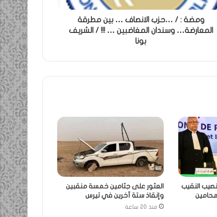
ومضة : / …حزب الانصاف … بين مطرقة
المعارضة… وسندان المغاضبين … !!! / الشريف
بونا
نصيب النقيب
العثور على جثامين خمسة منقبين
لمحامين
وإنقاذ ستة آخرين في تيرس
منذ 20 ساعة