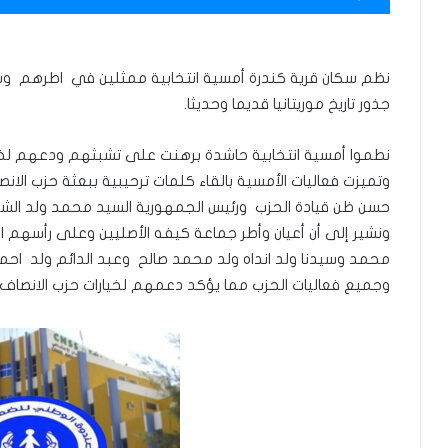
نظم سكان قرية كندرة أمسية انتخابية ممثلين في اطرهم وشخ
جذور تاريخ موريتانيا قديما وحديثا.
نطموا أمسية انتخابية حاشدة برهنت على تشبثهم ودعهم لخيا
وتميزت فعاليات الأمسية بالقاء كلمات ترحيبية ببعثة حزب الا
حسن ظن قيادة الحزب ورئيس الجمهورية السيد محمد ولد الشيخ 
ونشير إلى أن أعيان وأطر جماعة كيفه الأصليين وعلى رأسهم اد
محمد وسيدنا ولد انداه ولد محمد صالح وعبد الدائم ولد احمد
وجميع فعاليات الحزب مما يؤكد دعمهم لخيارات حزب الانصاف