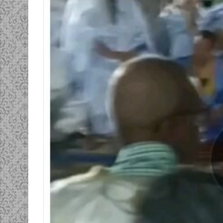
ومضة…./
بومديد…..صرخة
استغاثة..
معادة..؟
/
الشريف
بونا
صاف …/ بين
25 يونيو، 2022
ندان المغاضبين
ومضة…./ بومديد…..صرخة استغاثة..
معادة..؟ / الشريف بونا