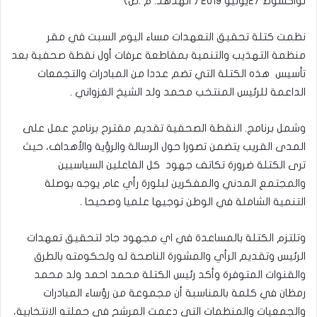
نواكشوط 27يوليو 2019 ( الهدهد. م .ص)
نظمت كتلة تحقيق التعهدات مساء اليوم السبت في مقر
منظمة التهذيب والتنمية بمقاطعة عرفات أول نقطة صحفية بعد
تأسيس هذه الكتلة التي تضم عددا من المبادرات والتجمعات
الداعمة للرئيس المنتخب محمد ولد الشيخ الغزواني .
وشمل برنامج. النقطة الصحفية تقديم مقترح برنامج عمل على
المدى القريب يتضمن تصورا حول الرسالة والرؤية والأهداف، حيث
ترى الكتلة ضرورة تكاتف جهود كل الفاعلين السياسيين
والمجتمع المدني والمفكرين لبلورة رأي عام يوجه بوصلة
التنمية الشاملة في الوطن توجيها علميا وصحيحا .
وتلتزم الكتلة بالمساعدة في اي مجهود جاد لتحقيق تعهدات
الرئيس وتقديم الرأي والمشورة الناصحة له ولحكومته بالطرق
والقنوات المتوفرة وأكد رئيس الكتلة محمد احمد ولد محمد
رمظان في كلمة بالمناسبة أن مجموعة من رؤساء المبادرات
والجمعيات والمنظمات التي دعمت المرشح في حملته الانتخابية،