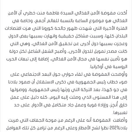
أكدت مفوضة الأمن الغذائي السيدة فاطمة منت خطري أن الأمن
الغذائي هو موضوع الساعة بالنسبة للعالم أجمع، وخاصة في
الفترة الأخيرة التي شهدت ظهور جائحة كورونا التي هزت اقتصادات
البلدان كلها، وسببت مشاكل حقيقية وانهارت بسببها بعض الدول
وعجزت بسببها دول أخرى عن تحقيق الأمن الغذائي، وهي التي
كانت مصدر تمويل للدول الأخرى، وأصبح الشغل الشاغل لكل دولة
هو تأمين نفسها في مجال الأمن الغذائي، إضافة إلى تبعات الحرب
الروسية في أوكرانيا.
وأوضحت المفوضة في لقاء حواري حول البعد الاجتماعي على
ضوء خطاب رئيس الجمهورية في ذكرى الاستقلال أن صمود بلادنا
في جو كهذا، بعد التركة التي ورثها رئيس الجمهورية، ووصولها
إلى هذا المستوى الذي وصلت إليه اليوم، كله دليل على عمل
خارق أُنجِز، وإرادة قوية وعمل جاد متكامل في الأدوار, على حد
تعبيرها.
وأضافت المفوضة أنه على الرغم من موجة الجفاف التي ضربت
بلادنا2021 نظرا لشح الأمطار وعلى الرغم من تزامن كل تلك العوامل