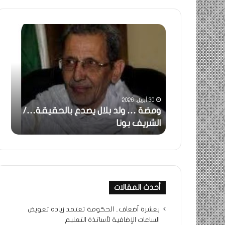
ومضة
خاطر
:
…
ولد
تحية
بلال
تقدي
يصدع
خاص
بالحقيقة…/
لكم
الشريف
جميع
30 أبريل، 2026
بونا
الشي
 استغاثة..
ومضة … ولد بلال يصدع بالحقيقة…/
خا
التراد
ف بونا
الشريف بونا
جم
محم
أحدث المقالات
بعشرة أضعاف.. الحكومة تعتمد زيادة تعويض
الساعات الإضافية لأساتذة التعليم