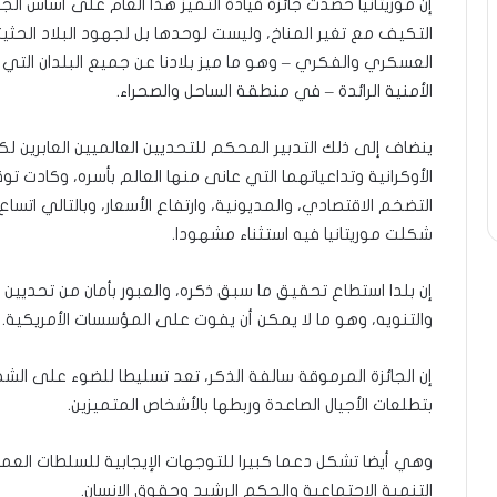
إن موريتانيا حصدت جائزة قيادة التميز هذا العام على أساس ال
التكيف مع تغير المناخ، وليست لوحدها بل لجهود البلاد الحث
العسكري والفكري – وهو ما ميز بلادنا عن جميع البلدان الت
الأمنية الرائدة – في منطقة الساحل والصحراء.
الأوكرانية وتداعياتهما التي عانى منها العالم بأسره، وكادت تو
التضخم الاقتصادي، والمديونية، وارتفاع الأسعار، وبالتالي اتس
شكلت موريتانيا فيه استثناء مشهودا.
إن بلدا استطاع تحقيق ما سبق ذكره، والعبور بأمان من تحديين 
والتنويه، وهو ما لا يمكن أن يفوت على المؤسسات الأمريكية.
إن الجائزة المرموقة سالفة الذكر، تعد تسليطا للضوء على الش
بتطلعات الأجيال الصاعدة وربطها بالأشخاص المتميزين.
وهي أيضا تشكل دعما كبيرا للتوجهات الإيجابية للسلطات العمومي
التنمية الاجتماعية والحكم الرشيد وحقوق الإنسان.