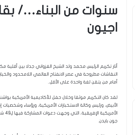
سنوات من البناء…/ بقل
ة
ومضة
اجيون
..أفول
شمس
ر
الإنسانية
ة
في
أمتين…!!
ا…/
الشريف
31 مايو، 2025
13 أبريل، 2025
خ
بونا
طرة : تحية تقدير خاصة لكم
ومضة ..أفول شمس ال
أثار تكريم الرئيس محمد ولد الشيخ الغزواني جدلا بين أقلية
يعا…/ الشيخ التراد محمد
أمتين…!! الشريف بونا
النقاشات مطروحة في عصر الانفتاح العالمي اللامحدود والخيارات
د
أمام من يتقن لغة واحدة على الأقل..
لقد كان التكريم موثقا وخلال حفل للأكاديمية الأمريكية بواش
الأبيض، ورئيس وكالة الاستخبارات الأمريكية، ورؤساء وشخصيات 
الأمري
جون بايدن.