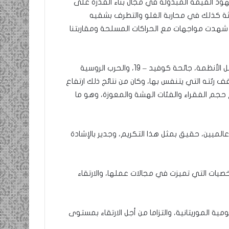
جهود القيمة المبذولة في مجال بناء القدرة على
يثة كذلك في محاربة الغلو والتطرف بشقيه
ي شهدت مواجهات مع الحراكات المسلحة ومقاربتنا
ينضاف إلى ذلك التدبير المحكم للتحديين العالميين العابرين لكل الأنظمة، جائحة كوفيد – 19، والحرب الروسية
قف رئته التي يتنفس بها، وكان من نتائج ذلك ارتفاع
اع حجم الفقراء والفئات الهشة والمعوزة، وهو ما
عالميين، حقيق بمثل هذا التكريم، وجدير بالإشادة
خصيات التي تميزت في مجالات عملها، والارتقاء
ة الموريتانية، والتزاما من أجل الارتقاء بمستوى