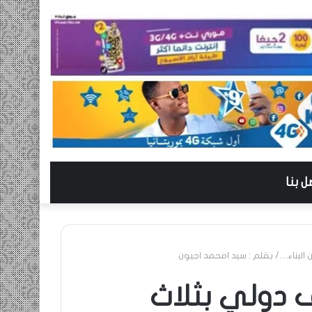
ل بنا
لبناء…/ بقلم : سيد امحمد اجيون
 دولي بثلاث