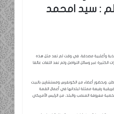
م : سيد امحمد
ومضة
:
/
…
حزب
الانصاف
9 مايو، 2023
…/
ومضة : / …حزب الانصاف …/ بين
بين
إنسانية في
مطرقة المعارضة… وسندان المغاضبين
 مكذبة وأغلبية مصدقة، في وقت لم تعد مثل هذه
مطرقة
… !!! / الشريف بونا
 الكثيرة عبر وسائل التواصل ولم تعد اللغات عائقا
المعارضة…
وسندان
المغاضبين
…
نطن، وبحضور أعضاء من الكونغرس ومستشارين بالبيت
!!!
إفريقية رفيعة ممثلة لبلدانها في أعمال القمة
/
الشريف
كية الإفريقية، التي وجهت دعوات المشاركة فيها ل49 شخصية معروفة المنصب والبلد، من الرئيس الأمريكي
بونا