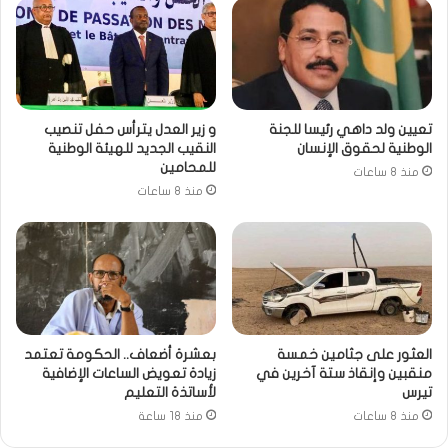
تعيين ولد داهي رئيسا للجنة
و زير العدل يترأس حفل تنصيب
الوطنية لحقوق الإنسان
النقيب الجديد للهيئة الوطنية
للمحامين
منذ 8 ساعات
منذ 8 ساعات
العثور على جثامين خمسة
بعشرة أضعاف.. الحكومة تعتمد
منقبين وإنقاذ ستة آخرين في
زيادة تعويض الساعات الإضافية
تيرس
لأساتذة التعليم
منذ 8 ساعات
منذ 18 ساعة