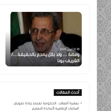
ومضة
خاطرة
:
…
ولد
تحية
بلال
تقدير
يصدع
خاصة
بالحقيقة…/
لكم
الشريف
جميعا…/
30 أبريل، 2026
31 مايو، 2025
بونا
الشيخ
ثة..
ومضة … ولد بلال يصدع بالحقيقة…/
خاطرة : 
التراد
ا
الشريف بونا
جميعا…/
محمد
أحدث المقالات
بعشرة أضعاف.. الحكومة تعتمد زيادة تعويض
الساعات الإضافية لأساتذة التعليم