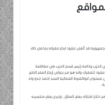
مواقع
ومضة
ومضة….
:
بومديد
/
استغاثة.
…
معادة..
حزب
/
الانصاف
الشريف
9 مايو، 2023
…/
بونا
ومضة : / …حزب الانصاف …/ بين
25 يونيو، 2022
بين
 الجمهورية قد ألغي عقود ايجار مقراته بما في ذاك
ية في
مطرقة المعارضة… وسندان المغاضبين
ومضة
مطرقة
… !!! / الشريف بونا
معادة
المعارضة…
وسندان
ي الحزب وخاصة رئيس قسم الحزب في مقاطعة
المغاضبين
عقود للمقرات وانه هو من يتولي إيجار المقر التابع
…
!!!
ي مستوي انواكشوط الشمالية السيد احمد جدو ولد
/
 .
الشريف
بونا
ن خلال امتلاك بعض المنازل ، وتبرع بعض منتسبيه