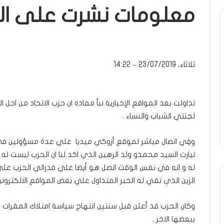
معلومات نشرت على ال
ومضة
..أفول
شمس
الإنسانية
ثلاثاء, 23/07/2019 – 14:22
في
أمتين…!!
الشريف
13 أبريل، 2025
بونا
تداولت بعد المواقع الإخبارية نبأ مفاده ان حزب الاتحاد من اجل
تحية تقدير خاصة لكم
ومضة ..أفول شمس الإنسان
لجنتي الشباب والنساء .
 الشيخ التراد محمد
أمتين…!! الشريف بونا
وفِي اتصال مباشر لموقع أزوكي ميديا علي عدة مسؤولين ف
تيارت السيد محمدو ولد الرهين الذي اكد لنا ان الحزب ليست له 
له و انه في نفس الوقت اتصل هو أيضا علي فدرالي الحزب عل
الزين الذي نفي له الخبر المتداول علي بعض المواقع الالكترونية
وكان الحزب قد أعلن قبل سنتين انتهاج سياسة امتلاك المقرات م
ببعضها الاخر .