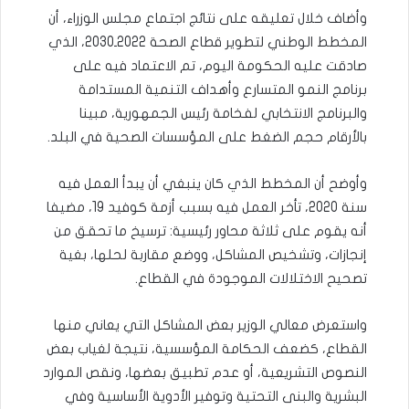
وأضاف خلال تعليقه على نتائج اجتماع مجلس الوزراء، أن
المخطط الوطني لتطوير قطاع الصحة 2022ـ2030، الذي
صادقت عليه الحكومة اليوم، تم الاعتماد فيه على
برنامج النمو المتسارع وأهداف التنمية المستدامة
والبرنامج الانتخابي لفخامة رئيس الجمهورية، مبينا
بالأرقام حجم الضغط على المؤسسات الصحية في البلد.
وأوضح أن المخطط الذي كان ينبغي أن يبدأ العمل فيه
سنة 2020، تأخر العمل فيه بسبب أزمة كوفيد 19، مضيفا
أنه يقوم على ثلاثة محاور رئيسية: ترسيخ ما تحقق من
إنجازات، وتشخيص المشاكل، ووضع مقاربة لحلها، بغية
تصحيح الاختلالات الموجودة في القطاع.
واستعرض معالي الوزير بعض المشاكل التي يعاني منها
القطاع، كضعف الحكامة المؤسسية، نتيجة لغياب بعض
النصوص التشريعية، أو عدم تطبيق بعضها، ونقص الموارد
البشرية والبنى التحتية وتوفير الأدوية الأساسية وفي