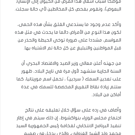
موضحا أسباب انتقال هذا المرض من الحيوان إلى الإنسان(
البعوض)، وتقوم بفحص كل المخالطين لأي حالة سجلت.
وأكد عدم وجود ما يستدعي القلق بشأن هذه الحمى،
لكون هذا النوع من الأمراض دائما ما يحدث في مثل هذه
المواسم، مشددا على ضرورة توخي الحيطة والحذر من
قبل المواطنين والتبليغ عن كل حالة تم الاشتباه بها.
من جهته أعلن معالي وزير الصيد والاقتصاد البحري أن
السنة الجارية ستشهد لأول مرة في تاريخ البلاد، ظهور
علب تعدين السمك ( سردين) ، تحمل اسم موريتانيا، كما
ستتم زيادة نقاط التفريغ المخصصة للسمك في عدة
أماكن من البلاد.
وأضاف في رده على سؤال خلال تعليقه على نتائج
اجتماع مجلس الوزراء بنواكشوط، إن ذلك سيتم في إطار
تنفيذ البرنامج الانتخابي لفخامة رئيس الجمهورية السيد
محمد ولد الشيخ الغزواني، والذي يدخل في صميم