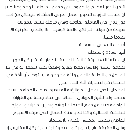
لأثمن الدور العظيم والجهود التي قدمها لمنظمتنا وطموحنا كبير
أن حماسه الدؤوب لتطوير العمل العربي المشترك سيمكن من لعب
دور ريادي في المرحلة القادمة وهي مرحلة تتسم بتحولات
سريعة من حولنا ، لم تكن جائحة كوفيد – 19 والحرب الاكرانية الا
نماذجا منها.
أصحاب المعالي والسعادة
أيها السادة والسيدات
إن منظمتنا تعد بوتقة لأمتنا العربية لإنصهار وتسخير كل الجهود
لخدمة الانسان والانسان فقط كغاية وهدفاً يجب التكفل به في كل
المراحل من البطالة والعمل والتقاعد وهو ما يستوجب أن نأخذ في
الحسبان كل التحديات أثناء اتخاذ القرار.
لقد كان بلدي بفضل الله والرؤية المتبصرة لصاحب الفخامة السيد ،
محمد ولد الشيخ العزواني – سباقاً الى اتخاذ جملة من القرارات
الهامة مكنت من دعم الطبقات الهشة وتعزيز القدرات والموارد
للطبقات العمالية وكذا تعزيز مناخ الاعمال الذى عرف الاسبوع
الماضي تنصيب المجلس الأعلى للاستثمار.
وفي الحقيقة فان بلدي يشهد صحوة اجتماعية بكل المقاييس إذ