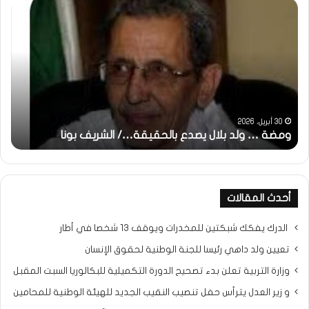
مضة
خاطرة
:
لد
تحية
ال
تقدير
صدع
خاصة
الحقيقة…/
لكم
لشريف
جميعا…
نا
الشيخ
التراد
30 أبريل، 2026
31 مايو، 2025
ومضة … ولد بلال يصدع بالحقيقة…/ الشريف بونا
محمد
خاطر
أحدث المقالات
الدرك يفكك شبكتين للمخدرات ويوقف 13 شخصا في أطار
تعيين ولد داهي رئيسا للجنة الوطنية لحقوق الإنسان
وزارة التربية تعلن بدء تصحيح الدورة التكميلية للبكالوريا السبت المقبل
و زير العدل يترأس حفل تنصيب النقيب الجديد للهيئة الوطنية للمحامين