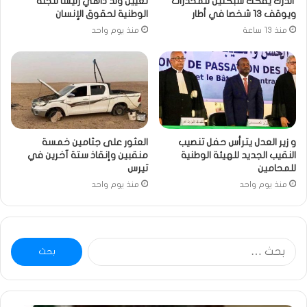
الدرك يفكك شبكتين للمخدرات
تعيين ولد داهي رئيسا للجنة
ويوقف 13 شخصا في أطار
الوطنية لحقوق الإنسان
منذ 13 ساعة
منذ يوم واحد
و زير العدل يترأس حفل تنصيب
العثور على جثامين خمسة
النقيب الجديد للهيئة الوطنية
منقبين وإنقاذ ستة آخرين في
للمحامين
تيرس
منذ يوم واحد
منذ يوم واحد
البحث
عن: