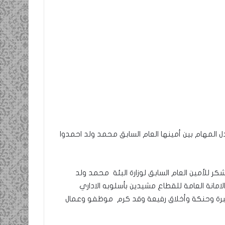
ومضة…./
بومديد…..صرخة
استغاثة..
معادة..؟
/
الشريف
بونا
صاف …/ بين
25 يونيو، 2022
ندان المغاضبين
ومضة…./ بومديد…..صرخة استغاثة..
معادة..؟ / الشريف بونا
ادل المهام بين أمينها العام السابق محمد ولد احمدوا
ر للأمين العام السابق لوزارة البئة محمد ولد
لامانة العامة للقطاع مشيدين بأسلوبه الاداري
خبرة وحنكة وأخلاق رفيعة وقد كرم موظفو وعمال