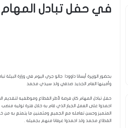
في حفل تبادل المهام
ة
ومضة
ول
:
/
انية
…
حزب
ن…!!
الانصاف
9 مايو، 2023
يف
…/
ومضة : / …حزب الان
13 أبريل، 2025
بين
ضة ..أفول شمس الإنسانية في
مطرقة المعارضة… وس
مطرقة
تين…!! الشريف بونا
… !!! / الشريف بونا
المعارضة…
بحضور الوزيرة أيساتا داوودا جالو جري اليوم في وزارة البيئة تب
وسندان
المغاضبين
وأمينها العام الجديد صدفي ولد سيدي محمد
…
!!!
حفل تبادل المهام كان فرصة لأطر القطاع وموظفيه لتقديم الشك
/
احمدوا على العمل الجبار الذي قام به خلال فترة توليه منصب ا
الشريف
بونا
المتميز وحسن تعامله مع الجميع ومثمنين ما يتمتع به من 
القطاع محمد ولد احمدوا عرفانا منهم بجميله .