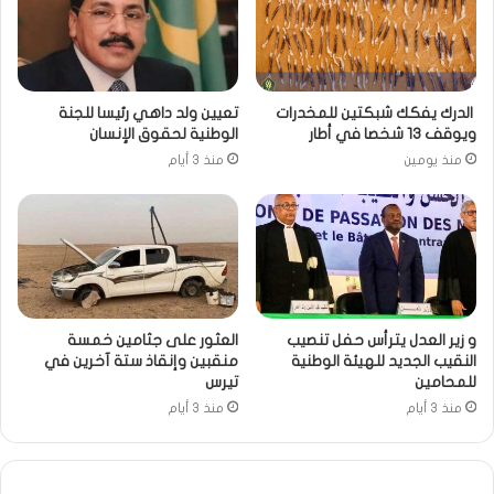
الدرك يفكك شبكتين للمخدرات
تعيين ولد داهي رئيسا للجنة
ويوقف 13 شخصا في أطار
الوطنية لحقوق الإنسان
منذ يومين
منذ 3 أيام
و زير العدل يترأس حفل تنصيب
العثور على جثامين خمسة
النقيب الجديد للهيئة الوطنية
منقبين وإنقاذ ستة آخرين في
للمحامين
تيرس
منذ 3 أيام
منذ 3 أيام