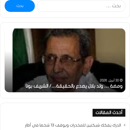
البحث
عن:
خاطرة
:
تحية
تقدير
خاصة
لكم
جميعا…/
الشيخ
التراد
31 مايو، 2025
قيقة…/ الشريف بونا
محمد
خاطرة : تحية تقدير خاصة لكم جم
أحدث المقالات
الدرك يفكك شبكتين للمخدرات ويوقف 13 شخصا في أطار