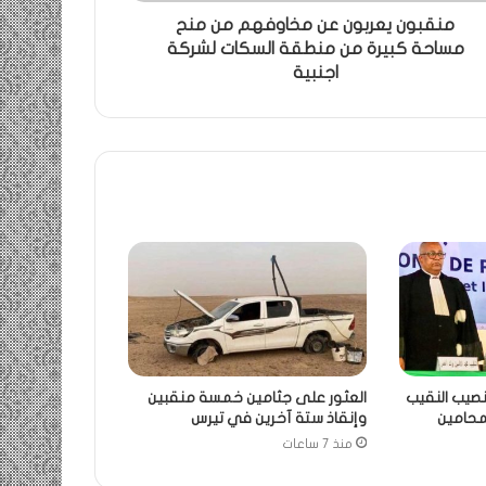
منقبون يعربون عن مخاوفهم من منح
مساحة كبيرة من منطقة السكات لشركة
اجنبية
نصيب النقيب
العثور على جثامين خمسة منقبين
لمحامين
وإنقاذ ستة آخرين في تيرس
منذ 7 ساعات