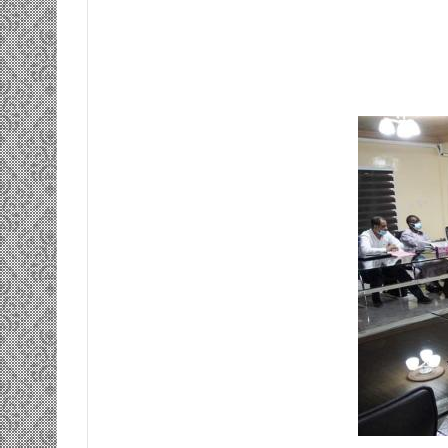
ومضة…./
بومديد…..صرخة
استغاثة..
معادة..؟
/
الشريف
بونا
صاف …/ بين
25 يونيو، 2022
سندان المغاضبين
ومضة…./ بومديد…..صرخة استغاثة..
معادة..؟ / الشريف بونا