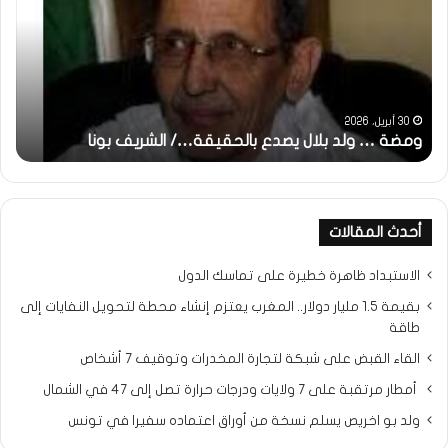
بلال
تقد
يصدع
خاص
بالحقيقة…/
لكم
الشريف
جمي
بونا
الش
التر
30 أبريل، 2026
ومضة … ولد بلال يصدع بالحقيقة…/ الشريف بونا
مح
خ
أحدث المقالات
الاستبداد ظاهرة خطيرة على تماسك الدول
بقيمة 1.5 مليار دولار.. المغرب يعتزم إنشاء محطة لتحويل النفايات إلى
طاقة
القاء القبض على شبكة لتجارة المخدرات وتوقيف 7 أشخاص
أمطار مرتقبة على 7 ولايات ودرجات حرارة تصل إلى 47 في الشمال
ولد بو اخريص يسلم نسخة من أوراق اعتماده سفيرا في تونس