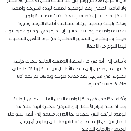
في 8 مارس 2021 لم يوفر إلى حد الساعة النقل للأطفال ولا المنح
ولا التأمين الصحي رغم الوضعية الصعبة لهذه الشريحة واصفين
المركز بمجرد منزل خصوصي بغرف ضيقة حسب قولهن.
وقالت رئيسة جمعية الإرشاد لمساعدة أطفال التوحد وداوون
بمدينة نواذيبو عزوه بنت الحسن، إن المركز في نواذيبو مجرد بيوت
ضيقة ولا يستوفي المعايير المطلوية من توفر التأهيل المطلوب
لهذا النوع من الأطفال.
وأشارت إلى أنه في حال استمرار الوضعية الحالية للمركز فإنهن
كأمهات سيضطررن إلى سحب الأطفال من المركز والاقتصار على
الجلوس في منازلهن بعد معاناة طويلة ونداءات لم تجد آذانا
صاغية، حسب تعبيرها.
وأضافت: “نجدن في مركز نواذيبو البديل المناسب على الإطلاق
بعد أن قبلن إخراج الأطفال إلى المركز” معتبرة أنهن مللن من
الوعود الزائفة التي تعهدت بها الوزارة، منبهة إلى أنهن سيواصلن
النضال من اجل الإنصاف لهذه الشريحة التي يفترض أن يجدن
الاحتضان والرعاية الكافية.