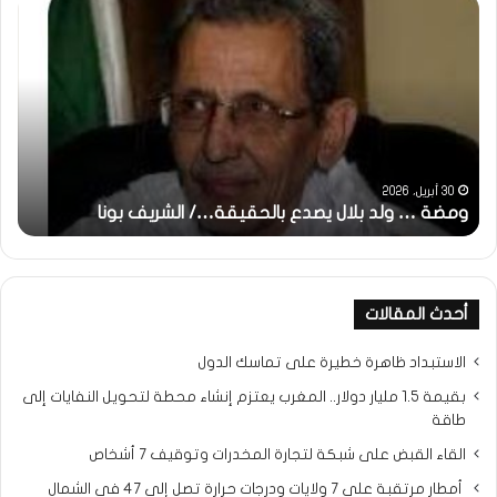
ومضة
خاط
:
…
ولد
تحي
بلال
تقد
يصدع
خاص
بالحقيقة…/
لكم
الشريف
جمي
بونا
الش
التر
30 أبريل، 2026
ومضة … ولد بلال يصدع بالحقيقة…/ الشريف بونا
مح
خ
أحدث المقالات
الاستبداد ظاهرة خطيرة على تماسك الدول
بقيمة 1.5 مليار دولار.. المغرب يعتزم إنشاء محطة لتحويل النفايات إلى
طاقة
القاء القبض على شبكة لتجارة المخدرات وتوقيف 7 أشخاص
أمطار مرتقبة على 7 ولايات ودرجات حرارة تصل إلى 47 في الشمال