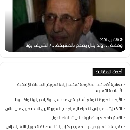
ولد
تحي
بلال
تقد
يصدع
خاص
بالحقيقة…/
لكم
الشريف
جمي
بونا
الش
التر
30 أبريل، 2026
ومضة … ولد بلال يصدع بالحقيقة…/ الشريف بونا
مح
خ
أحدث المقالات
بعشرة أضعاف.. الحكومة تعتمد زيادة تعويض الساعات الإضافية
لأساتذة التعليم
الأرصاد الجوية تتوقع أمطارا في عدد من الولايات بينها نواكشوط
التكتل” يدعو إلى التحرك للإفراج عن الموريتانيين المحتجزين في مالي
الاستبداد ظاهرة خطيرة على تماسك الدول
بقيمة 1.5 مليار دولار.. المغرب يعتزم إنشاء محطة لتحويل النفايات إلى