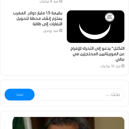
منذ 9 ساعات
بقيمة 1.5 مليار دولار.. المغرب
يعتزم إنشاء محطة لتحويل
النفايات إلى طاقة
منذ يومين
التكتل” يدعو إلى التحرك للإفراج
عن الموريتانيين المحتجزين في
مالي
منذ 10 ساعات
البحث
عن:
ومضة
خاط
:
…