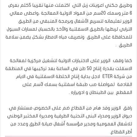
وطريق جكني اعوينات زبل التي اكتملت منها تقريبا 5كلم بعرض
6 متر وسمك 20سم من المواد الاولية المعالجة ،واعطى معالي
الوزير تعليماته لتسريع الأشغال وبرمجة المتبقي من الطريق
الترابي لربطها بالطريق الاسفلتية والأخذ بالحسبان لمسارات السيول
للمحافظة على الطريق وتصريف مياه الامطار بشكل يضمن سلامة
الطريق .
كما وقف الوزير على الاختبارات الاولية لتشغيل مركزية لمعالجة
الاسفلت بقدرة إنتاج 50 طن في الساعة بعد تركيبها في المنطقة
من شركة ETER لاجل بداية إنتاج الخلطة الاسفلتية في الايام
القادمة لمواصلة صب طبقة اسفلتية بسمك 3سم على
المقطع بين الطينطان و ادويراره .
رافق الوزير وفد هام من القطاع ضم على الخصوص مستشار في
ديوان الوزير ومدراء البنى التحتية الطرقية ومديرة المختبر الوطني
للاشغال العمومية ومدير مؤسسة أشغال صيانة الطرق وعدد من
أطر القطاع.