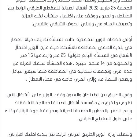
تفقد وزير التجهيز والنقل السيد محمدو ولد امحيميد اليوم
الجمعة 25 مارس 2022 أشغال الصيانة للمقطع الطرقي الرابط بين
الطينطان والعيون ووقف على اكتمال منشآت لفك العزلة
وتصريف المياه في ولايتي الحوض الشرقي والغربي.
أولى محطات الوزير التفقدية كانت لمنشأة تصريف مياه الامطار
في بلدية الصفى بمقاطعة تامشكط حيث عاين الوزير اكتمال
لأشغال في المنشأة البالغ طولها 25 متر وارتفاعها 1.5 متر
والمكونة من 14 فتحة كبيرة ، هذه المنشأة ستفك العزلة عن
عدة قرى وتجمعات سكانية في المقاطعة منما سيعزز التبادل
ويضمن التنقل من وإلى القرى خاصة في فصل الامطار .
وفي الطريق بين الطينطان والعيون وقف الوزير على الأشغال التي
تقوم بها فرق من مؤسسة أشغال الصيانة لمعالجة التشققات
وردم الحفر بالمعايير المعتدة للصيانة وبمرافقة جهة الرقابة وذلك
على طول المقطع الطرقي .
وشملت زيارة الوزير الطريق الترابي الرابط بين بلدية اقليك اهل بي