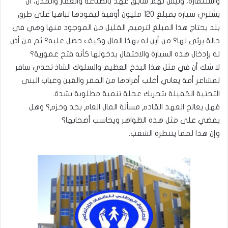
واستثماره، وليس لهم سابق عهد بالصناعة والعقار والمدن، أن
يشتري سيارة بمبلغ 120 مليون أوقية ليقودها تباهيا على طرق
بلد يحتاج هذا المبلغ لترميم القليل من الموجود منها وهي في
حالة يرثى لها؟ من أين له بهذا المال وكيف حصل عليه؟ ثم من أذن
له بإدخال هذه السيارة والاحتفال بدخولها كأنه فتح عمورية؟
لا شك أن في مثل هذا البذخ العظيم والسلوك الشاذ تحدي سافر
لمشاعر أمة يعاني أغلب أفرادها من الفقر والغبن وغياب البنى
التحتية الكفيلة بتحريك عجلة تنمية مطلوبة بشدة.
فهل يعالج العهد القادم مسألة المال العام بجد وحزم؟ وهل
يقضي على مثل هذه الظواهر ويحاسب أصحابها؟
وإن هذا لمما ينتظره الشعب.