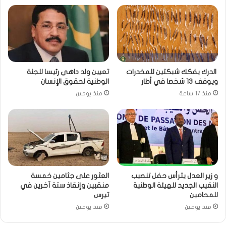
الدرك يفكك شبكتين للمخدرات
تعيين ولد داهي رئيسا للجنة
ويوقف 13 شخصا في أطار
الوطنية لحقوق الإنسان
منذ 17 ساعة
منذ يومين
و زير العدل يترأس حفل تنصيب
العثور على جثامين خمسة
النقيب الجديد للهيئة الوطنية
منقبين وإنقاذ ستة آخرين في
للمحامين
تيرس
منذ يومين
منذ يومين