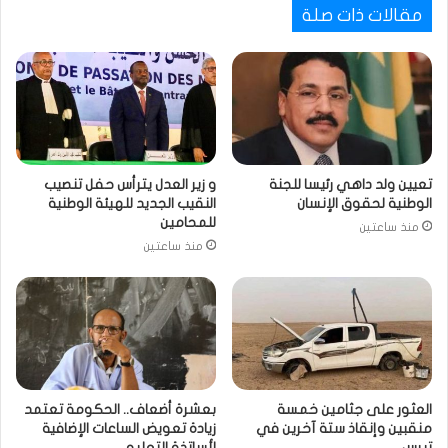
مقالات ذات صلة
تعيين ولد داهي رئيسا للجنة
و زير العدل يترأس حفل تنصيب
الوطنية لحقوق الإنسان
النقيب الجديد للهيئة الوطنية
للمحامين
منذ ساعتين
منذ ساعتين
العثور على جثامين خمسة
بعشرة أضعاف.. الحكومة تعتمد
منقبين وإنقاذ ستة آخرين في
زيادة تعويض الساعات الإضافية
تيرس
لأساتذة التعليم