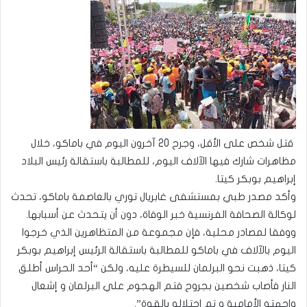
قتل شخص على الأقل، وجرح 20 آخرون اليوم في باماكو، خلال
مظاهرات شارك فيها الآلاف اليوم، للمطالبة باستقالة رئيس البلاد
إبراهيم بوبكر كيتا.
وأكد مصدر طبي بمستشفى غابريال توري بالعاصمة باماكو، تحدث
لوكالة الصحافة الفرنسية خبر الوفاة، دون أن يتحدث عن أسبابها.
ووفقا لمصادر محلية، فإن مجموعة من المتظاهرين الذي خرجوا
اليوم بالآلاف في باماكو للمطالبة باستقالة الرئيس إبراهيم بوبكر
كيتا، ذهبت نحو البرلمان للسيطرة عليه، ولكن “أحد الحراس أطلق
النار فأصاب شخصين بجروح فتم الهجوم علي البرلمان و إشعال
واجهته الأمامية و تم احتلاله بالقوة”.