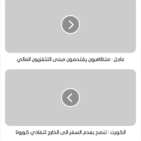
عاجل : متظاهرون يقتحمون مبنى التلفزيون المالي
الكويت : تنصح بعدم السفر الى الخارج لتفادي كورونا