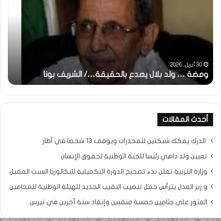
ولد
تحي
بلال
تقد
يصدع
خاص
بالحقيقة…/
لكم
الشريف
جمي
بونا
الش
التر
30 أبريل، 2026
ومضة … ولد بلال يصدع بالحقيقة…/ الشريف بونا
مح
خ
أحدث المقالات
الدرك يفكك شبكتين للمخدرات ويوقف 13 شخصا في أطار
تعيين ولد داهي رئيسا للجنة الوطنية لحقوق الإنسان
وزارة التربية تعلن بدء تصحيح الدورة التكميلية للبكالوريا السبت المقبل
و زير العدل يترأس حفل تنصيب النقيب الجديد للهيئة الوطنية للمحامين
العثور على جثامين خمسة منقبين وإنقاذ ستة آخرين في تيرس