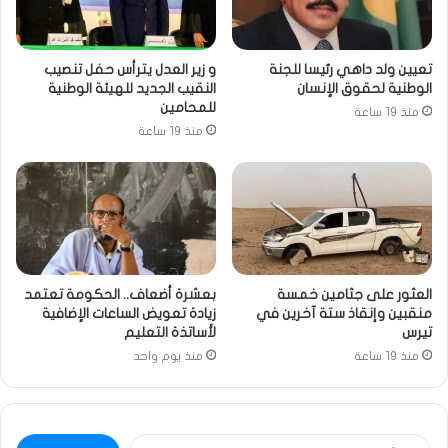
تعيين ولد داهي رئيسا للجنة
و زير العدل يترأس حفل تنصيب
الوطنية لحقوق الإنسان
النقيب الجديد للهيئة الوطنية
للمحامين
منذ 19 ساعة
منذ 19 ساعة
العثور على جثامين خمسة
بعشرة أضعاف.. الحكومة تعتمد
منقبين وإنقاذ ستة آخرين في
زيادة تعويض الساعات الإضافية
تيرس
لأساتذة التعليم
منذ 19 ساعة
منذ يوم واحد
البحث