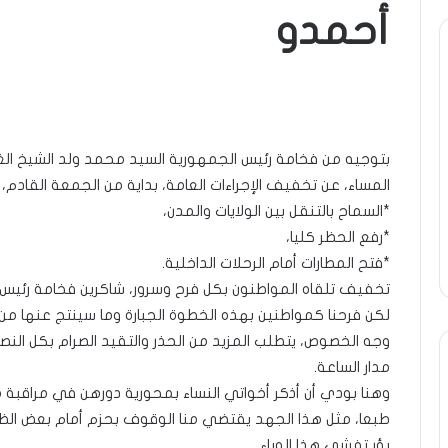
أحمدو
ة
ومضة
ول
:
/
انية
…
حزب
بتوجيه من فخامة رئيس الجمهورية السيد محمد ولد الشيخ الغز
ن…!!
الانصاف
9 مايو، 2023
يف
…/
المساء، عن تخفيف الإجراءات العامة، بداية من الجمعة القاد
ومضة : / …حزب الان
13 أبريل، 2025
بين
*السماح بالتنقل بين الولايات والمدن،
ضة ..أفول شمس الإنسانية في
مطرقة المعارضة… وس
مطرقة
*رفع الحظر كليا،
تين…!! الشريف بونا
… !!! / الشريف بونا
المعارضة…
*فتح المطارات أمام الرحلات الداخلية.
وسندان
المغاضبين
تخفيف تلقاه المواطنون بكل فرح وسرور، شاكرين فخامة رئيس
…
لكن فرحنا كمواطنين بهذه الخطوة الجبارة وما سينتج عنها من 
!!!
وجه الخصوص، يتطلب المزيد من الحذر والتقيد الصرام بكل النص
/
مدار الساعة.
الشريف
وهنا بودي أن أذكر أخواتي النساء بمحورية دورهن في مراقبة ه
بونا
طبعا، مثل هذا الجهد يقتضي منا الوقوف بحزم أمام بعض الظواه
بؤر تفشي هذا الوباء.