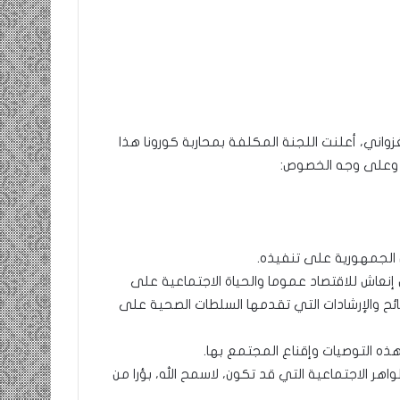
ومضة…./
بومديد…..صرخة
استغاثة..
معادة..؟
/
واني، أعلنت اللجنة المكلفة بمحاربة كورونا هذا
الشريف
بونا
م، وعلى وجه الخصوص:
صاف …/ بين
25 يونيو، 2022
ندان المغاضبين
ومضة…./ بومديد…..صرخة استغاثة..
معادة..؟ / الشريف بونا
 الجمهورية على تنفيذه.
إنعاش للاقتصاد عموما والحياة الاجتماعية على
ائح والإرشادات التي تقدمها السلطات الصحية على
ذه التوصيات وإقناع المجتمع بها.
ر الاجتماعية التي قد تكون، لاسمح الله، بؤرا من