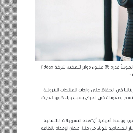
منح البنك الدولي من خلال مؤسسة التمويل الدولية لموريتانيا تمويلاً قدره 35 مليون دولار لتمكين شركة Addax
انيا في الحفاظ على واردات المنتجات البترولية
 يتسم بصعوبات في العرض بسبب وباء كورونا ،حيث
رب ووسط أفريقيا: أن”هذه التسهيلات الائتمانية
لاقتصادية للوباء من خلال ضمان الإمداد بالطاقة