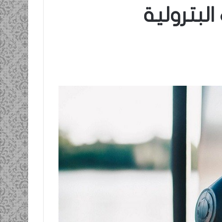
البترولية
ومضة…./
بومديد…..صرخة
استغاثة..
معادة..؟
/
الشريف
بونا
صاف …/ بين
25 يونيو، 2022
ندان المغاضبين
ومضة…./ بومديد…..صرخة استغاثة..
معادة..؟ / الشريف بونا