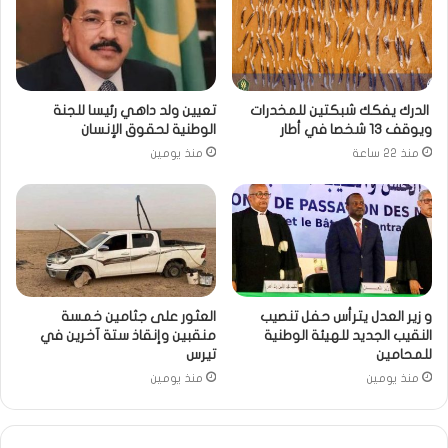
الدرك يفكك شبكتين للمخدرات
تعيين ولد داهي رئيسا للجنة
ويوقف 13 شخصا في أطار
الوطنية لحقوق الإنسان
منذ 22 ساعة
منذ يومين
و زير العدل يترأس حفل تنصيب
العثور على جثامين خمسة
النقيب الجديد للهيئة الوطنية
منقبين وإنقاذ ستة آخرين في
للمحامين
تيرس
منذ يومين
منذ يومين