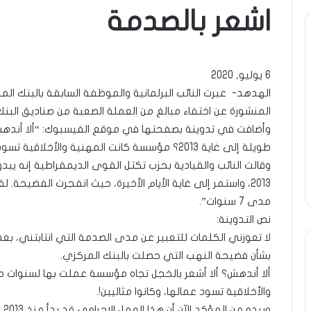
اشعر بالصدمة
ة
ومضة
ول
:
/
6 يوليو, 2020
انية
…
الهدهد- عبرت النائب البرلمانية والموظفة السابقة بالبنك ال
حزب
المنشورة عن اختفاء مبالغ من العملة الصعبة من صناديق البنك
ن…!!
الانصاف
9 مايو، 2023
يف
…/
وأضافت في تدوينة بصفحتها في موقع الفيسبوك: “ألا أندهش
ومضة : / …حزب الان
13 أبريل، 2025
بين
طويلة إلى غاية 2013؟ مؤسسة كانت المهنية والأخلاقية تسود عمالها، وكانوا مثاليين!.”.
ضة ..أفول شمس الإنسانية في
مطرقة المعارضة… وس
مطرقة
وقالت النائب والقيادية بحزب تكتل القوى الديمقراطية إنه يبدو
تين…!! الشريف بونا
… !!! / الشريف بونا
المعارضة…
2013، واستمر إلى غاية الأيام الأخيرة، حيث انفجرت الفضيحة
وسندان
المغاضبين
مدى 7 سنوات”.
…
نص التدوينة:
!!!
لا تعوزني الكلمات للتعبير عن مدى الصدمة التي انتابتني، بعد
/
بشأن فضيحة النهب التي حصلت بالبنك المركزي.
الشريف
بونا
والأخلاقية تسود عمالها، وكانوا مثاليين!.
وي