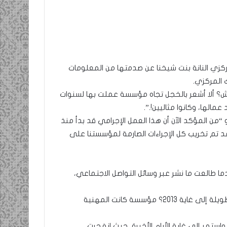
ومضة…./
بومديد…..صرخة
استغاثة..
معادة..؟
مركزي النانة بنت شيخنا عن صدمتها من المعلومات
/
 المركزي.
الشريف
بونا
؟ ألا أشعر بالخجل تجاه مؤسسة عملت بها لسنوات
صاف …/ بين
25 يونيو، 2022
ندان المغاضبين
ومضة…./ بومديد…..صرخة استغاثة..
 “من المؤكد الآن أن هذا العمل الإجرامي قد بدأ منذ
معادة..؟ / الشريف بونا
. لقد تم تخريب كل الإجراءات الصارمة لمؤسستنا على
ما طالعت ما نشر عبر وسائل التواصل الاجتماعي،
ألا أندهش؟ ألا أشعر بالخجل تجاه مؤسسة عملت بها لسنوات طويلة إلى غاية 2013؟ مؤسسة كانت المهنية
بدو من المؤكد الآن أن هذا العمل الإجرامي قد بدأ منذ 2013، واستمر إلى غاية الأيام الأخيرة، حيث انفجرت