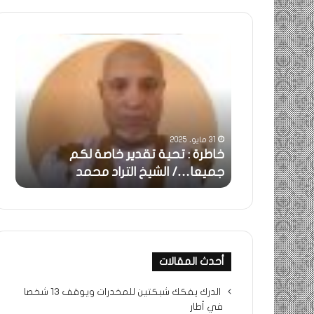
خاطرة
ومض
:
..أف
تحية
شمس
تقدير
الإنس
خاصة
في
لكم
أمتي
جميعا…/
الشر
31 مايو، 2025
الشيخ
بونا
بالحقيقة…/
خاطرة : تحية تقدير خاصة لكم
وم
التراد
جميعا…/ الشيخ التراد محمد
أم
محمد
أحدث المقالات
الدرك يفكك شبكتين للمخدرات ويوقف 13 شخصا
في أطار