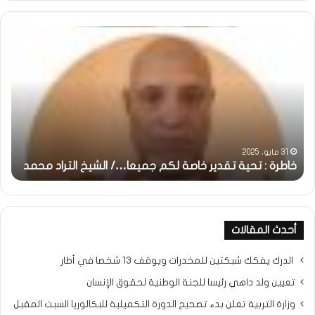
خاطرة
وم
:
..أ
تحية
شم
تقدير
الإن
خاصة
في
لكم
أمت
جميعا…/
الش
الشيخ
بونا
التراد
31 مايو، 2025
محمد
خاطرة : تحية تقدير خاصة لكم جميعا…/ الشيخ التراد محمد
و
أحدث المقالات
الدرك يفكك شبكتين للمخدرات ويوقف 13 شخصا في أطار
تعيين ولد داهي رئيسا للجنة الوطنية لحقوق الإنسان
وزارة التربية تعلن بدء تصحيح الدورة التكميلية للبكالوريا السبت المقبل