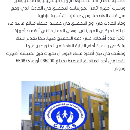
لعملية تلصص أخذ منفذوها أجهزة كومبيوتر وملفات ووثائق .
وباشرت أجهزة الأمن الموريتانية التحقيق في الحادث الذي وقع
في قلب العاصمة، وبين عدة إدارات أمنية وإدارية.
وجاء الحادث في أوج التحقيق في عملية اختفاء مبالغ مالية من
البنك المركزي الموريتاني، وهي العملية التي أوقفت أجهزة
الأمن عدة أشخاص على ذمة التحقيق فيها، كما تقدم البنك
بشكوى رسمية أمام النيابة العامة من المتورطين فيها.
وكشف في بيان أصدره مساء اليوم أن تحريات فرق تفتيشه أظهرت
نقصا في أحد الصناديق الفرعية بمبلغ 935200 أورو، 558675
ودولار