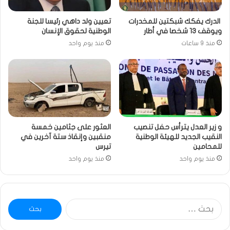
الدرك يفكك شبكتين للمخدرات
تعيين ولد داهي رئيسا للجنة
ويوقف 13 شخصا في أطار
الوطنية لحقوق الإنسان
منذ 9 ساعات
منذ يوم واحد
و زير العدل يترأس حفل تنصيب
العثور على جثامين خمسة
النقيب الجديد للهيئة الوطنية
منقبين وإنقاذ ستة آخرين في
للمحامين
تيرس
منذ يوم واحد
منذ يوم واحد
البحث
عن: