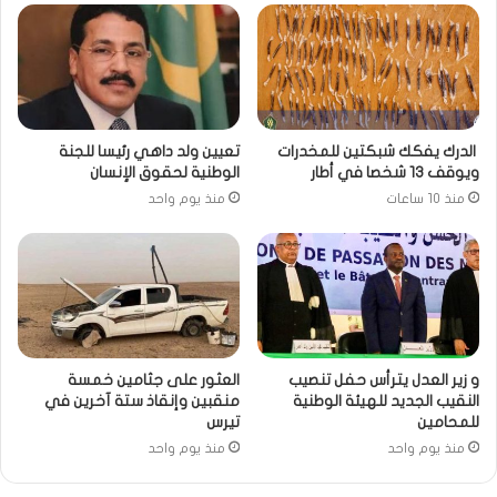
الدرك يفكك شبكتين للمخدرات
تعيين ولد داهي رئيسا للجنة
ويوقف 13 شخصا في أطار
الوطنية لحقوق الإنسان
منذ 10 ساعات
منذ يوم واحد
و زير العدل يترأس حفل تنصيب
العثور على جثامين خمسة
النقيب الجديد للهيئة الوطنية
منقبين وإنقاذ ستة آخرين في
للمحامين
تيرس
منذ يوم واحد
منذ يوم واحد