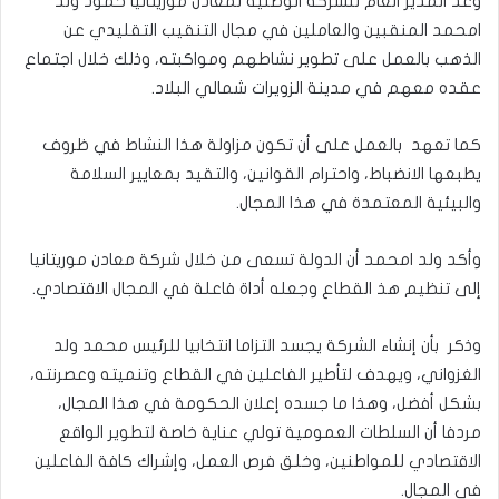
وعد المدير العام للشركة الوطنية لمعادن موريتانيا حمود ولد
امحمد المنقبين والعاملين في مجال التنقيب التقليدي عن
الذهب بالعمل على تطوير نشاطهم ومواكبته، وذلك خلال اجتماع
عقده معهم في مدينة الزويرات شمالي البلاد.
كما تعهد بالعمل على أن تكون مزاولة هذا النشاط في ظروف
يطبعها الانضباط، واحترام القوانين، والتقيد بمعايير السلامة
والبيئية المعتمدة في هذا المجال.
وأكد ولد امحمد أن الدولة تسعى من خلال شركة معادن موريتانيا
إلى تنظيم هذ القطاع وجعله أداة فاعلة في المجال الاقتصادي.
وذكر بأن إنشاء الشركة يجسد التزاما انتخابيا للرئيس محمد ولد
الغزواني، ويهدف لتأطير الفاعلين في القطاع وتنميته وعصرنته،
بشكل أفضل، وهذا ما جسده إعلان الحكومة في هذا المجال،
مردفا أن السلطات العمومية تولي عناية خاصة لتطوير الواقع
الاقتصادي للمواطنين، وخلق فرص العمل، وإشراك كافة الفاعلين
في المجال.