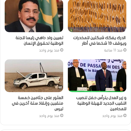
الدرك يفكك شبكتين للمخدرات
تعيين ولد داهي رئيسا للجنة
ويوقف 13 شخصا في أطار
الوطنية لحقوق الإنسان
منذ 11 ساعة
منذ يوم واحد
و زير العدل يترأس حفل تنصيب
العثور على جثامين خمسة
النقيب الجديد للهيئة الوطنية
منقبين وإنقاذ ستة آخرين في
للمحامين
تيرس
منذ يوم واحد
منذ يوم واحد