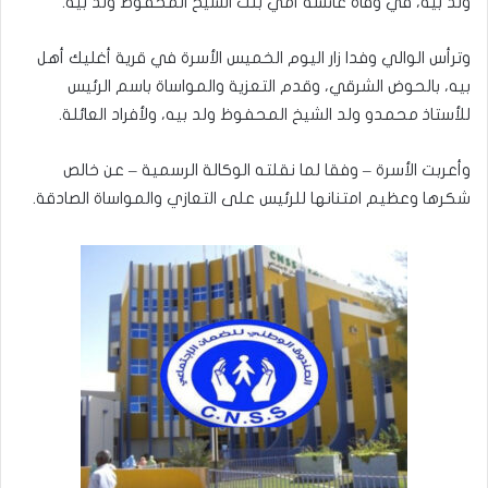
ولد بيه، في وفاة عائشة أمي بنت الشيخ المحفوظ ولد بيه.
وترأس الوالي وفدا زار اليوم الخميس الأسرة في قرية أغليك أهل
بيه، بالحوض الشرقي، وقدم التعزية والمواساة باسم الرئيس
للأستاذ محمدو ولد الشيخ المحفوظ ولد بيه، ولأفراد العائلة.
وأعربت الأسرة – وفقا لما نقلته الوكالة الرسمية – عن خالص
شكرها وعظيم امتنانها للرئيس على التعازي والمواساة الصادقة.