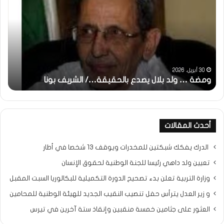
تحية
تقدير
خاصة
لكم
جميعا…/
الشيخ
التراد
31 مايو، 2025
ونا
محمد
خاطرة : تحية تقدير خاصة لكم جميعا…/ الشيخ الترا
أحدث المقالات
الدرك يفكك شبكتين للمخدرات ويوقف 13 شخصا في أطار
تعيين ولد داهي رئيسا للجنة الوطنية لحقوق الإنسان
وزارة التربية تعلن بدء تصحيح الدورة التكميلية للبكالوريا السبت المقبل
و زير العدل يترأس حفل تنصيب النقيب الجديد للهيئة الوطنية للمحامين
العثور على جثامين خمسة منقبين وإنقاذ ستة آخرين في تيرس