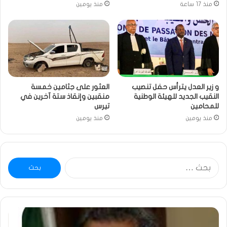
منذ 17 ساعة
منذ يومين
و زير العدل يترأس حفل تنصيب
العثور على جثامين خمسة
النقيب الجديد للهيئة الوطنية
منقبين وإنقاذ ستة آخرين في
للمحامين
تيرس
منذ يومين
منذ يومين
البحث
عن:
خاطرة
: