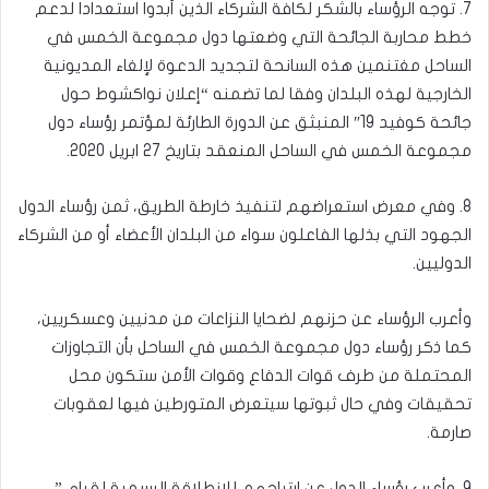
7. توجه الرؤساء بالشكر لكافة الشركاء الذين أبدوا استعدادا لدعم
خطط محاربة الجائحة التي وضعتها دول مجموعة الخمس في
الساحل مغتنمين هذه السانحة لتجديد الدعوة لإلغاء المديونية
الخارجية لهذه البلدان وفقا لما تضمنه “إعلان نواكشوط حول
جائحة كوفيد 19″ المنبثق عن الدورة الطارئة لمؤتمر رؤساء دول
مجموعة الخمس في الساحل المنعقد بتاريخ 27 ابريل 2020.
8. وفي معرض استعراضهم لتنفيذ خارطة الطريق، ثمن رؤساء الدول
الجهود التي بذلها الفاعلون سواء من البلدان الأعضاء أو من الشركاء
الدوليين.
وأعرب الرؤساء عن حزنهم لضحايا النزاعات من مدنيين وعسكريين،
كما ذكر رؤساء دول مجموعة الخمس في الساحل بأن التجاوزات
المحتملة من طرف قوات الدفاع وقوات الأمن ستكون محل
تحقيقات وفي حال ثبوتها سيتعرض المتورطين فيها لعقوبات
صارمة.
9. وأعرب رؤساء الدول عن ارتياحهم للانطلاقة الرسمية لقيام ”