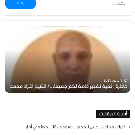
عن:
خاطرة
وم
:
..أ
تحية
شم
تقدير
الإن
خاصة
في
لكم
أمت
جميعا…/
الش
الشيخ
بونا
التراد
31 مايو، 2025
محمد
خاطرة : تحية تقدير خاصة لكم جميعا…/ الشيخ التراد محمد
و
أحدث المقالات
الدرك يفكك شبكتين للمخدرات ويوقف 13 شخصا في أطار