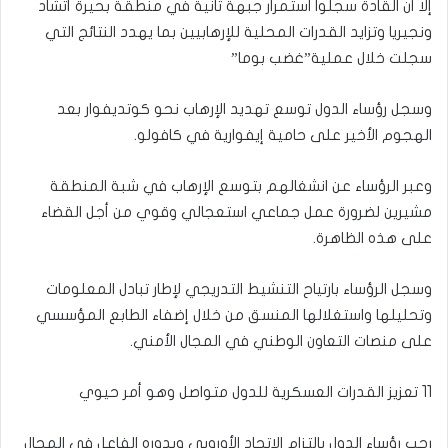
إلا أن القادة سجلوا استمرار جبهة ثانية في منطقة بحيرة أتشاد
ونجيريا وتزايد القدرات المحلية للإرهابيين بما يهدد النتائج التي
سجلت خلال عملية”غضب بوما”
وسجل رؤساء الدول توسع تهديد الإرهاب نحو كوتديفوار بعد
الهجوم الأخير على حامية إيفوارية في كافولو.
وعبر الرؤساء عن انشغالهم بتوسع الإرهاب في شبة المنطقة
مشيرين لضرورة عمل جماعي استعجالي وقوي من أجل القضاء
على هذه الظاهرة.
وسجل الرؤساء بارتياح التنشيط التدريجي لإطار تبادل المعلومات
وتحليلها واستغلالها المنسق من خلال إضفاء الطابع المؤسسي
على منصات التعاون الوطني في المجال الأمني.
11 تعزيز القدرات العسكرية للدول متواصل وهو أمر حيوي
رحب رؤساء الدول بالتزام الاتحاد الأوروبي وبدوره الفاعل في المجال