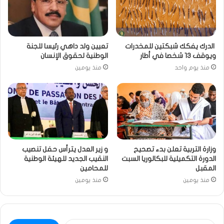
الدرك يفكك شبكتين للمخدرات
تعيين ولد داهي رئيسا للجنة
ويوقف 13 شخصا في أطار
الوطنية لحقوق الإنسان
منذ يوم واحد
منذ يومين
وزارة التربية تعلن بدء تصحيح
و زير العدل يترأس حفل تنصيب
الدورة التكميلية للبكالوريا السبت
النقيب الجديد للهيئة الوطنية
المقبل
للمحامين
منذ يومين
منذ يومين
البحث