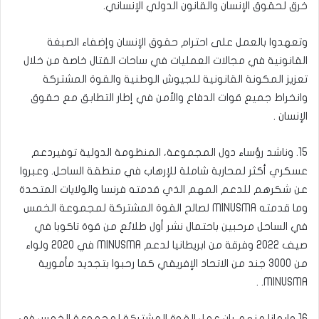
خرق لحقوق الإنسان والقانون الدولي الإنساني.
وتعهدوا بالعمل على احترام حقوق الإنسان وإضفاء الصبغة
القانونية في مجالات العمليات في ساحات القتال خاصة من خلال
تعزيز المكونة القانونية للجيوش الوطنية والقوة المشتركة
وانخراط جميع قوات الدفاع والأمن في إطار التطابق مع حقوق
الإنسان .
15. وناشد رؤساء دول المجموعة، المنظومة الدولية توفيردعم
عسكري أكثر لمحاربة شاملة للإرهاب في منطقة الساحل. وعبروا
عن شكرهم للدعم المهم الذي قدمته فرنسا والولايات المتحدة
وما قدمته MINUSMA لصالح القوة المشتركة لمجموعة الخمس
في الساحل مرحبين باحتمال نشر أول طلائع من قوة تاكوبا في
صيف 2022 وفرقة من ابريطانيا لدعم MINUSMA في 2020 ولواء
من 3000 جند من الاتحاد الإفريقي كما رحبوا بتجديد مأمورية
MINUSMA. .
16 وإيمانا منهم بان عمل القوة المشتركة لمجموعة الخمس في