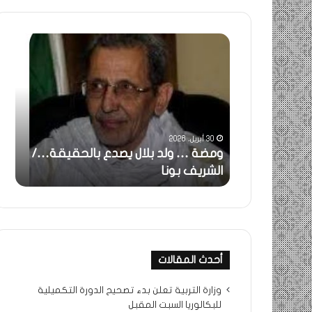
ومضة
خاطرة
:
…
ولد
تحية
بلال
تقدير
يصدع
خاصة
بالحقيقة…/
لكم
الشريف
جميعا…/
30 أبريل، 2026
31 مايو، 2025
بونا
الشيخ
ثة..
ومضة … ولد بلال يصدع بالحقيقة…/
خاطرة : 
التراد
ا
الشريف بونا
جميعا…/
محمد
أحدث المقالات
وزارة التربية تعلن بدء تصحيح الدورة التكميلية
للبكالوريا السبت المقبل