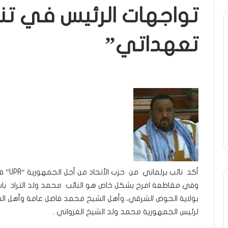
تواجهات الرئيس في تنف
ومضة
تعهداتي”
..أفول
شمس
الإنسانية
في
أمتين…!!
الشريف
13 أبريل، 2025
بونا
تحية تقدير خاصة لكم
ومضة ..أفول شمس الإنسان
 الشيخ التراد محمد
أمتين…!! الشريف بونا
أكد نا
وفي مقاطعة امرج بشكل خاص هو النائب محمد ولد التراد ب
بولاية الحوض الشرقي، وأهل الشيخ محمد فاضل عامة وأهل ال
لرئيس الجمهورية محمد ولد الشيخ الغزواني .