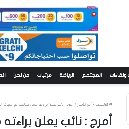
 ولقاءات
المجتمع
الرياضة
مرئيات
من نحن
اتص
الرئيسية
/
آخر الأخبار
/
أمرج : نائب يعلن براءته ممن يخالف تواجهات ا
أمرج : نائب يعلن براءت