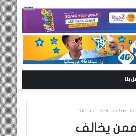
ل بنا
لرئيس في تنفيذ برنامج ” تعهداتي”
ه ممن يخالف