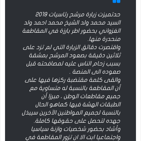
حدتميزت زيارة مرشح رئاسيات 2019
السيد محمد ولد الشيخ محمد احمد ولد
الغزواني بحضور اطر بارزة في المقاطعة
منحدرة منها.
واقتصرت دقائق الزيارة التي لم تزد على
ثلاثين دقيقة بصعود المرشح بمشقة
بسبب زحام الناس عليه لمصافحته قبل
صعوده الى المنصة .
والقى كلمة مقتضبة ركزها فيها على
أن المقاطعة بالنسبة له متساوية مع
جميع مقاطعات الوطن ، مبرزا أن
الطبقات الهشة فيها كماهو الحال
بالنسبة لجميع المواطنين الآخرين سيبذل
جهده لتحصل على حقوقها كاملة.
وأشاد بحضور شخصيات وازنة سياسيا
واجتماعيا ابت الا ان تزور المقاطعة في