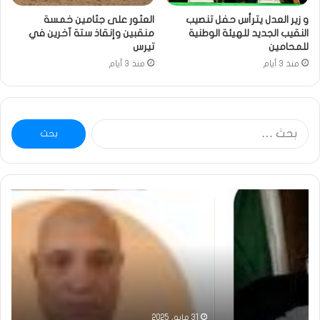
و زير العدل يترأس حفل تنصيب
العثور على جثامين خمسة
النقيب الجديد للهيئة الوطنية
منقبين وإنقاذ ستة آخرين في
للمحامين
تيرس
منذ 3 أيام
منذ 3 أيام
البحث
عن:
خاطرة
وم
:
..أ
تحية
شم
تقدير
الإن
خاصة
في
لكم
أمت
جميعا…/
الش
الشيخ
بونا
التراد
31 مايو، 2025