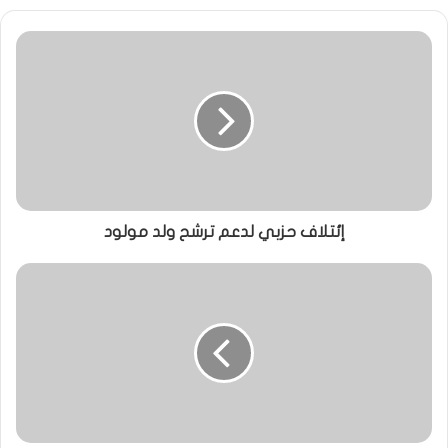
إئتلاف حزبي لدعم ترشح ولد مولود