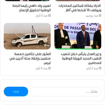
الدرك يفكك شبكتين للمخدرات
تعيين ولد داهي رئيسا للجنة
ويوقف 13 شخصا في أطار
الوطنية لحقوق الإنسان
منذ يومين
منذ 3 أيام
و زير العدل يترأس حفل تنصيب
العثور على جثامين خمسة
النقيب الجديد للهيئة الوطنية
منقبين وإنقاذ ستة آخرين في
للمحامين
تيرس
منذ 3 أيام
منذ 3 أيام
البحث
عن: