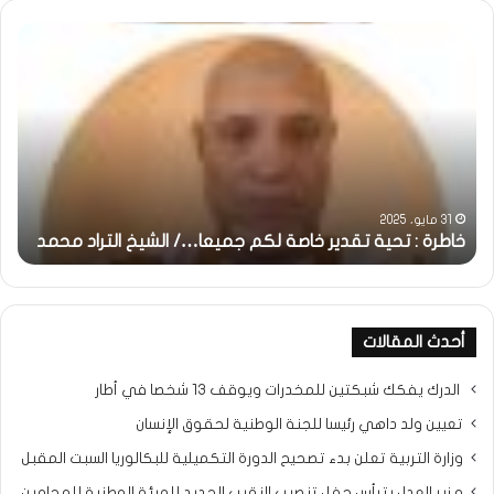
خاطرة
وم
:
..أ
تحية
شم
تقدير
الإن
خاصة
في
لكم
أمت
جميعا…/
الش
الشيخ
بونا
التراد
31 مايو، 2025
محمد
خاطرة : تحية تقدير خاصة لكم جميعا…/ الشيخ التراد محمد
و
أحدث المقالات
الدرك يفكك شبكتين للمخدرات ويوقف 13 شخصا في أطار
تعيين ولد داهي رئيسا للجنة الوطنية لحقوق الإنسان
وزارة التربية تعلن بدء تصحيح الدورة التكميلية للبكالوريا السبت المقبل
و زير العدل يترأس حفل تنصيب النقيب الجديد للهيئة الوطنية للمحامين