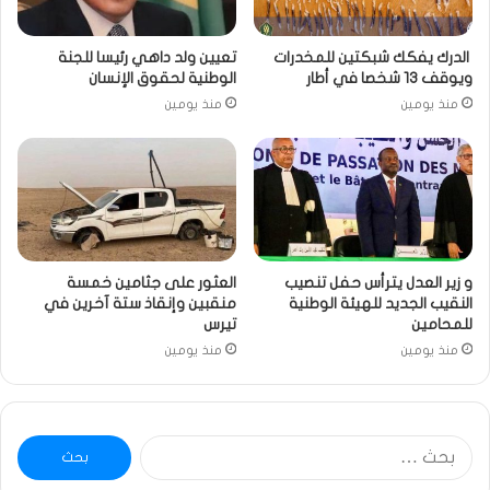
الدرك يفكك شبكتين للمخدرات
تعيين ولد داهي رئيسا للجنة
ويوقف 13 شخصا في أطار
الوطنية لحقوق الإنسان
منذ يومين
منذ يومين
و زير العدل يترأس حفل تنصيب
العثور على جثامين خمسة
النقيب الجديد للهيئة الوطنية
منقبين وإنقاذ ستة آخرين في
للمحامين
تيرس
منذ يومين
منذ يومين
البحث
عن: