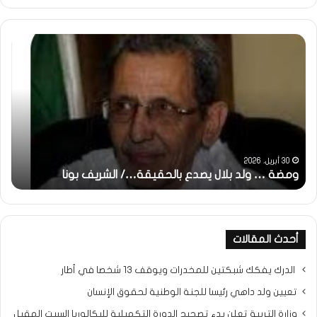
ومضة
خاط
:
…
ولد
تحي
بلال
تقد
يصدع
خاص
بالحقيقة…/
لكم
الشريف
جمي
بونا
الش
التر
30 أبريل، 2026
ومضة … ولد بلال يصدع بالحقيقة…/ الشريف بونا
مح
خ
أحدث المقالات
الدرك يفكك شبكتين للمخدرات ويوقف 13 شخصا في أطار
تعيين ولد داهي رئيسا للجنة الوطنية لحقوق الإنسان
وزارة التربية تعلن بدء تصحيح الدورة التكميلية للبكالوريا السبت المقبل