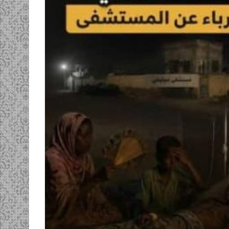
ومضة…./
بومديد…..صرخة
استغاثة..
معادة..؟
/
الشريف
بونا
صاف …/ بين
25 يونيو، 2022
ندان المغاضبين
ومضة…./ بومديد…..صرخة استغاثة..
معادة..؟ / الشريف بونا