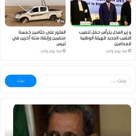
و زير العدل يترأس حفل تنصيب
العثور على جثامين خمسة
النقيب الجديد للهيئة الوطنية
منقبين وإنقاذ ستة آخرين في
للمحامين
تيرس
منذ يوم واحد
منذ يوم واحد
البحث
عن:
ومضة
خاط
:
…
ولد
تحي
بلال
تقد
يصدع
خاص