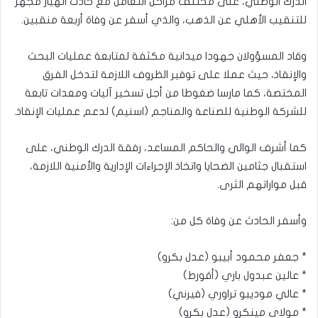
الدرك الوطني، على مختلف مراحل التعامل مع حادث انهيار مجهر
للتنقيب الأهلي عن الذهب، والذي أسفر عن وفاة أربعة منقبين.
وقاد المسؤولان جهودا ميدانية مكثفة لمتابعة عمليات البحث
والإنقاذ، حيث عملا على توفير الظروف اللازمة لتدخل الفرق
المختصة، كما مارسا ضغوطا من أجل تسخير آليات ومعدات تابعة
للشركة الوطنية للصناعة والمناجم (اسنيم) لدعم عمليات الإنقاذ.
كما أشرف الوالي والحاكم المساعد، رفقة الدرك الوطني، على
استقبال جثامين الضحايا واتخاذ الإجراءات الإدارية والأمنية اللازمة،
قبل مواراتهم الثرى.
وأسفر الحادث عن وفاة كل من:
* جعفر محمود أبيبو (عدل بكرو)
* عالين عبدول باري (أقورط)
* عالي موديبو تراوري (فيرني)
* مولاي مينكرو (عدل بكرو)