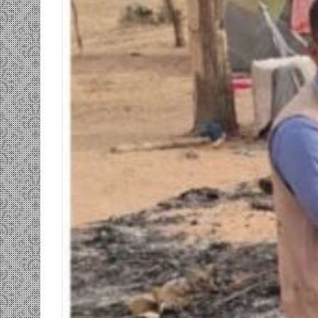
ومضة…./
بومديد…..صرخة
استغاثة..
معادة..؟
/
الشريف
بونا
صاف …/ بين
25 يونيو، 2022
ندان المغاضبين
ومضة…./ بومديد…..صرخة استغاثة..
معادة..؟ / الشريف بونا