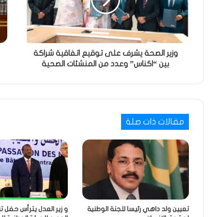
وزير الصحة يشرف على توقيع اتفاقية شراكة
بين “اكناس” وعدد من المنشئات الصحية
مقالات ذات صلة
تعيين ولد داهي رئيسا للجنة الوطنية
و زير العدل يترأس حفل ت