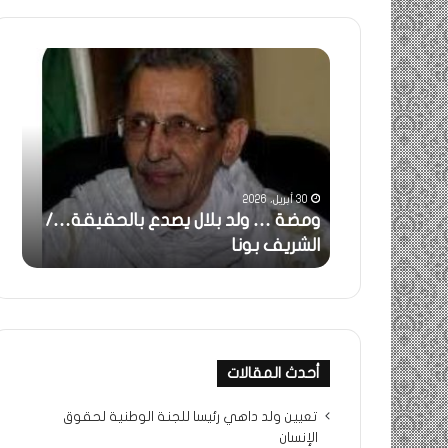
ومضة
خاطر
:
…
ولد
تحية
بلال
تقدي
يصدع
خاص
بالحقيقة…/
لكم
الشريف
جميع
30 أبريل، 2026
بونا
الشي
 استغاثة..
ومضة … ولد بلال يصدع بالحقيقة…/
خا
التراد
ف بونا
الشريف بونا
جم
محم
أحدث المقالات
تعيين ولد داهي رئيسا للجنة الوطنية لحقوق
الإنسان