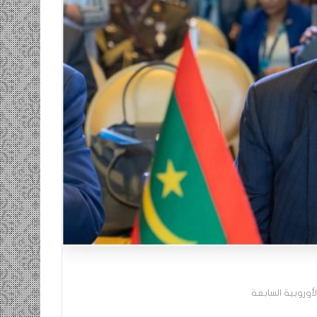
ومضة…./
بومديد…..صرخة
استغاثة..
معادة..؟
/
الشريف
بونا
صاف …/ بين
25 يونيو، 2022
ندان المغاضبين
ومضة…./ بومديد…..صرخة استغاثة..
معادة..؟ / الشريف بونا
أوروبية السابعة