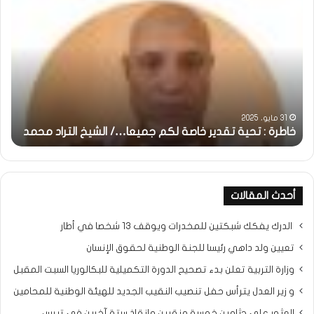
:
..أ
تحية
شم
تقدير
الإن
خاصة
في
لكم
أمت
جميعا…/
الش
الشيخ
بونا
التراد
31 مايو، 2025
محمد
خاطرة : تحية تقدير خاصة لكم جميعا…/ الشيخ التراد محمد
و
أحدث المقالات
الدرك يفكك شبكتين للمخدرات ويوقف 13 شخصا في أطار
تعيين ولد داهي رئيسا للجنة الوطنية لحقوق الإنسان
وزارة التربية تعلن بدء تصحيح الدورة التكميلية للبكالوريا السبت المقبل
و زير العدل يترأس حفل تنصيب النقيب الجديد للهيئة الوطنية للمحامين
العثور على جثامين خمسة منقبين وإنقاذ ستة آخرين في تيرس