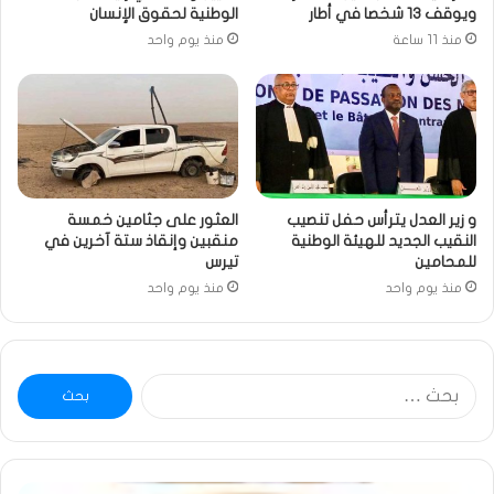
ويوقف 13 شخصا في أطار
الوطنية لحقوق الإنسان
منذ 11 ساعة
منذ يوم واحد
و زير العدل يترأس حفل تنصيب
العثور على جثامين خمسة
النقيب الجديد للهيئة الوطنية
منقبين وإنقاذ ستة آخرين في
للمحامين
تيرس
منذ يوم واحد
منذ يوم واحد
البحث
عن:
خاطرة
وم