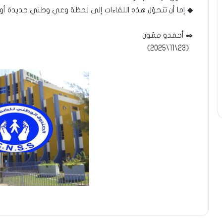
◆ إما أن تتحوّل هذه اللقاءات إلى لحظة وعي وطني جديدة أو تم
✒️ أحمدو ممّون
《23\11\2025》