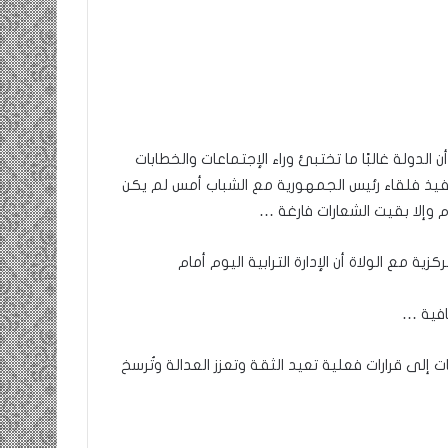
ومضة
:
/
…
حزب
الدولة غالبًا ما تختبئ وراء الإجتماعات والخطابات
الانصاف
9 مايو، 2023
…/
تنفيذ فلقاء رئيس الجمهورية مع الشباب أمس لم يكن
ومضة : / …حزب الانصاف …/ بين
بين
م وإلا بقيت الشعارات فارغة …
إنسانية في
مطرقة المعارضة… وسندان المغاضبين
مطرقة
… !!! / الشريف بونا
المعارضة…
ية مع الولاة أن الإدارة الترابية اليوم أمام
وسندان
المغاضبين
…
افية …
!!!
/
إلى قرارات فعلية تعيد الثقة وتعزز العدالة وتُرسخ
الشريف
بونا