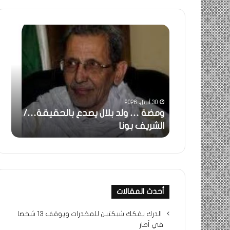
ومضة
خاطر
:
…
ولد
تحية
بلال
تقدي
يصدع
خاص
بالحقيقة…/
لكم
الشريف
جميع
30 أبريل، 2026
بونا
الشي
 استغاثة..
ومضة … ولد بلال يصدع بالحقيقة…/
خا
التراد
ف بونا
الشريف بونا
جم
محم
أحدث المقالات
الدرك يفكك شبكتين للمخدرات ويوقف 13 شخصا
في أطار