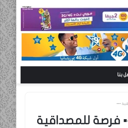
ل بنا
ية •••
▪︎ فرصة للمصداقية