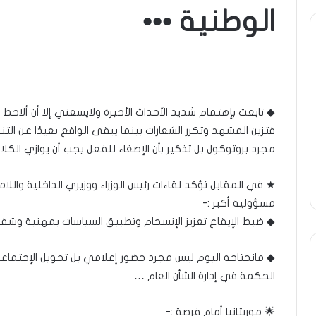
الوطنية •••
ة
ومضة
..أفول
شمس
ر
الإنسانية
ة
في
◆ تابعت بإهتمام شديد الأحداث الأخيرة ولايسعني إلا أن ألاحظ أن 
أمتين…!!
ا…/
الشريف
فتزين المشهد وتكرر الشعارات بينما يبقى الواقع بعيدًا عن ال
31 مايو، 2025
13 أبريل، 2025
خ
بونا
مجرد بروتوكول بل تذكير بأن الإصغاء للفعل يجب أن يوازي الكلا
طرة : تحية تقدير خاصة لكم
ومضة ..أفول شمس ال
يعا…/ الشيخ التراد محمد
أمتين…!! الشريف بونا
د
★ في المقابل تؤكد لقاءات رئيس الوزراء ووزيري الداخلية واللامركز
مسؤولية أكبر :-
◆ ضبط الإيقاع تعزيز الإنسجام وتطبيق السياسات بمهنية وشف
◆ مانحتاجه اليوم ليس مجرد حضور إعلامي بل تحويل الإجتماعات 
الحكمة في إدارة الشأن العام …
🌟 موريتانيا أمام فرصة :-