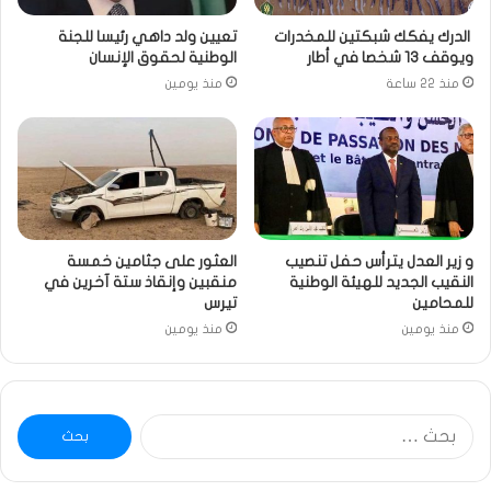
الدرك يفكك شبكتين للمخدرات
تعيين ولد داهي رئيسا للجنة
ويوقف 13 شخصا في أطار
الوطنية لحقوق الإنسان
منذ 22 ساعة
منذ يومين
و زير العدل يترأس حفل تنصيب
العثور على جثامين خمسة
النقيب الجديد للهيئة الوطنية
منقبين وإنقاذ ستة آخرين في
للمحامين
تيرس
منذ يومين
منذ يومين
البحث
عن: