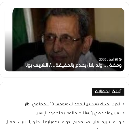
خاطرة
وم
:
..أ
تحية
شم
تقدير
الإن
خاصة
في
لكم
أمت
جميعا…/
الش
الشيخ
بونا
التراد
31 مايو، 2025
محمد
خاطرة : تحية تقدير خاصة لكم جميعا…/ الشيخ التراد محمد
و
أحدث المقالات
الدرك يفكك شبكتين للمخدرات ويوقف 13 شخصا في أطار
تعيين ولد داهي رئيسا للجنة الوطنية لحقوق الإنسان
وزارة التربية تعلن بدء تصحيح الدورة التكميلية للبكالوريا السبت المقبل