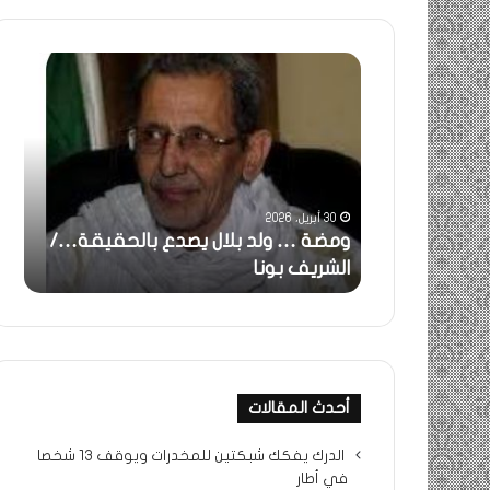
خاطرة
:
تحية
تقدير
خاصة
لكم
جميعا…/
31 مايو، 2025
الشيخ
دع بالحقيقة…/
خاطرة : تحية تقدير خاصة لكم
التراد
جميعا…/ الشيخ التراد محمد
محمد
أحدث المقالات
الدرك يفكك شبكتين للمخدرات ويوقف 13 شخصا
في أطار