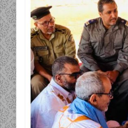
ومضة…./
بومديد…..صرخة
استغاثة..
معادة..؟
/
الشريف
بونا
لانصاف …/ بين
25 يونيو، 2022
 وسندان المغاضبين
ومضة…./ بومديد…..صرخة استغاثة..
ا
معادة..؟ / الشريف بونا