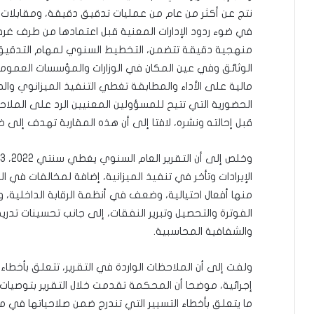
نتج عن أكثر من عام من عمليات تدقيق دقيقة، ومقابلات 
في ضوء ردود الإدارات المعنية قبل اعتمادها من طرف غرفة
منهجية دقيقة تتضمن، التخطيط السنوي لمهام التدقيق و
الوثائق وفي عين المكان في الوزارات والمؤسسات العموم
مالية على الأداء والمطابقة تغطي التنفيذ الميزانوي وال
الحضورية التي تتيح للمسؤولين المعنيين الرد على الملاحظ
قبل إحالته ونشره، لافتا إلى أن هذه المقاربة تهدف إلى ض
الإيرادات وتأخر في تنفيذ الميزانية، إضافة لمخالفات في ا
منها أفعال احتيالية، وضعف في أنظمة الرقابة الداخلية، 
الفوترة والتحصيل وتبرير النفقات، إلى جانب تحسينات تدري
والشفافية المحاسبية.
ولفت إلى أن الملاحظات الواردة في التقرير، تتعلق بأخطاء و
إجرائية، موضحا أن المحكمة تقدمت خلال التقرير بتوصيا
ما يتعلق بأخطاء التسيير التي تندرج ضمن صلاحياتها في مج