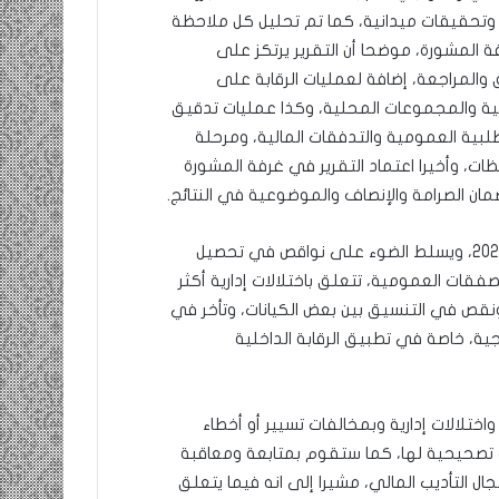
وتحقيقات ميدانية، كما تم تحليل كل ملاحظة
 المشورة، موضحا أن التقرير يرتكز على
المراجعة، إضافة لعمليات الرقابة على
ية والمجموعات المحلية، وكذا عمليات تدقيق
طلبية العمومية والتدفقات المالية، ومرحلة
ات، وأخيرا اعتماد التقرير في غرفة المشورة
مان الصرامة والإنصاف والموضوعية في النتائج.
وخلص إلى أن التقرير العام السنوي يغطي سنتي 2022، 2023، ويسلط الضوء على نواقص في تحصيل
لصفقات العمومية، تتعلق باختلالات إدارية أكثر
ونقص في التنسيق بين بعض الكيانات، وتأخر في
جية، خاصة في تطبيق الرقابة الداخلية
اختلالات إدارية وبمخالفات تسيير أو أخطاء
ت تصحيحية لها، كما ستقوم بمتابعة ومعاقبة
ال التأديب المالي، مشيرا إلى انه فيما يتعلق