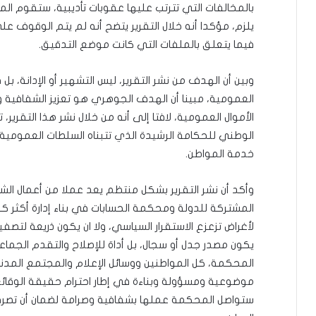
بالمخالفات التي تترتب عليها عقوبات تأديبية، ستقوم الم
يلزم، مؤكدا أنه خلال التقرير يتضح أنه لم يتم الوقوف عل
فيما يتعلق بالملفات التي كانت موضع التدقيق.
وبين أن الهدف من نشر التقرير، ليس التشهير أو الإدانة، ب
العمومية، مبينا أن الهدف الجوهري هو تعزيز الشفافية و
الأموال العمومية، لافتا إلى أنه من خلال نشر هذا التقري
الوطني للحكامة الرشيدة الذي تتبناه السلطات العمومية
خدمة المواطن.
وأكد أن نشر التقرير بشكل منتظم يعد عملا من أعمال الش
المشتركة للدولة ومحكمة الحسابات في بناء إدارة أكثر كفا
لأغراض تزعزع الاستقرار السياسي، ولا ان يكون ذريعة لتصفي
يكون مصدر جدل أو سجال، بل أداة للإصلاح والتقدم الجما
المحكمة، كل المواطنين ووسائل الإعلام والمجتمع المد
موضوعية ومسؤولة وبناءة في إطار احترام حقيقة الوقائع
ستواصل المحكمة عملها بشفافية وصرامة لضمان أن تصر