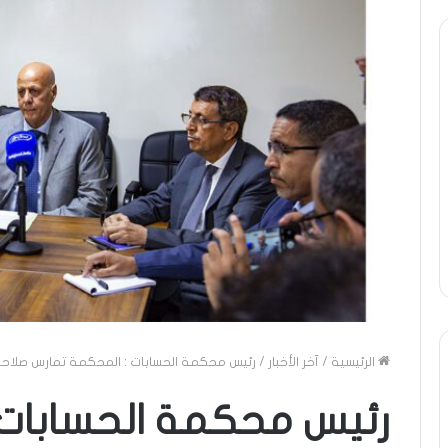
ومضة
..أفول
شمس
الإنسانية
في
أمتين…!!
الشريف
13 أبريل، 2025
بونا
: تحية تقدير خاصة لكم
ومضة ..أفول شمس الإنس
…/ الشيخ التراد محمد
أمتين…!! الشريف بونا
الرئيسية
/
آخر الأخبار
/
رئيس محكمة الحسابات : المحكمة تمارس صلاحي
رئيس محكمة الحسابات 