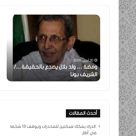
ومضة
خاطرة
:
…
ولد
تحية
بلال
تقدير
يصدع
خاصة
بالحقيقة…/
لكم
الشريف
جميعا…/
30 أبريل، 2026
31 مايو، 2025
بونا
الشيخ
غاثة..
ومضة … ولد بلال يصدع بالحقيقة…/
خاطرة 
التراد
ونا
الشريف بونا
جميعا
محمد
أحدث المقالات
الدرك يفكك شبكتين للمخدرات ويوقف 13 شخصا
في أطار