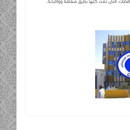
اقصات، التي تمت كلها بطرق شفافة وواضحة،