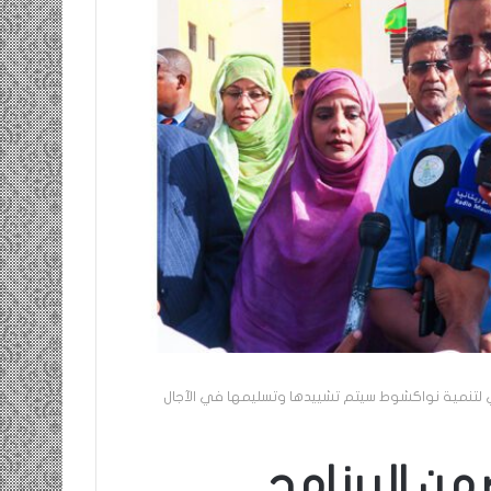
ومضة…./
بومديد…..صرخة
استغاثة..
معادة..؟
/
الشريف
بونا
صاف …/ بين
25 يونيو، 2022
ندان المغاضبين
ومضة…./ بومديد…..صرخة استغاثة..
معادة..؟ / الشريف بونا
ج الاستعجالي لتنمية نواكشوط سيتم تشييدها وتسليمها في الآجال
300 ورشة ضمن البرنامج