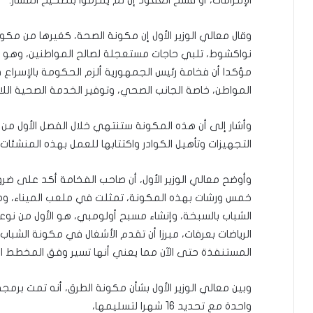
الإلتزامات، أو فسخ العقود إن لم يلتزموا بتصحيح المسار.
وقال معالي الوزير الأول إن مكونة الصحة، كغيرها من مكون
نواكشوط، تلبي حاجات مستعجلة لصالح المواطنين، وهو حا
مؤكدا أن فخامة رئيس الجمهورية ألزم الحكومة بالإسراع
المواطن، خاصة الجانب الصحي، وتوفير الخدمة الصحية اللائ
التجهيزات وتأهيل الكوادر واكتتابها للعمل بهذه المنشئات ا
وأوضح معالي الوزير الأول، أن صاحب الفخامة أكد على ضر
خمس ورشات بهذه المكونة، تمثلت في ملعب الميناء، وملعب
الشباب بالسبخة، وإنشاء مسبح أولومبي، هو الأول من نوع
المستنفذة حتى الآن مما يعني أنها تسير وفق المخطط ال
واحدة مع تحديد 16 شهرا لتسليمها،