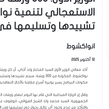
الاستعجالي لتنمية ن
تشييدها وتسليمها في 
انواكشوط
12 أكتوبر 2025
أكد معالي الوزير الأول السيد المختار ولد أجاي، أن كل ورش
نواكشوط، المكونة من 300 ورشة، سيتم تش
مكونات البرنامج يسير بوتيرة أسرع مقارنة بالآجال التعاقدية
وقال إن الزيارة الميدانية التي قام بها اليوم لبعض ورشات
الجمهورية، السيد محمد ولد الشيخ الغزواني، للوقوف عل
والتأكد من عدم وجود أي عائق يحول دون تسليمها في الآج