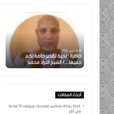
خاطرة
ومض
:
..أف
تحية
شمس
تقدير
الإنس
خاصة
في
لكم
أمتي
جميعا…/
الشر
31 مايو، 2025
الشيخ
بونا
بالحقيقة…/
خاطرة : تحية تقدير خاصة لكم
وم
التراد
جميعا…/ الشيخ التراد محمد
أم
محمد
أحدث المقالات
الدرك يفكك شبكتين للمخدرات ويوقف 13 شخصا
في أطار