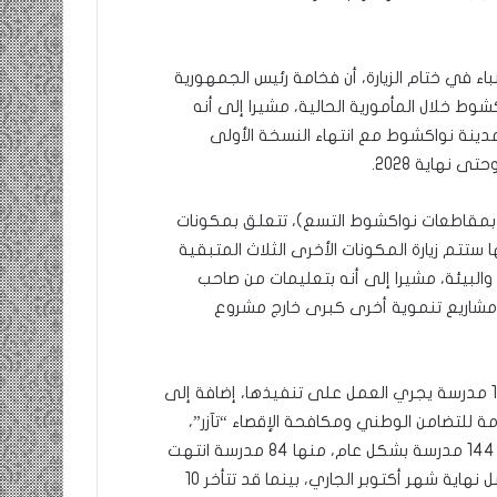
نباء في ختام الزيارة، أن فخامة رئيس الجمهورية
شوط خلال المأمورية الحالية، مشيرا إلى أنه
 مدينة نواكشوط مع انتهاء النسخة الأولى
ي تمت زيارتها اليوم (26 موقع عمل بمقاطعات نواكشوط التسع)، تتعلق بمكونات
ا ستتم زيارة المكونات الأخرى الثلاث المتبقية
والبيئة، مشيرا إلى أنه بتعليمات من صاحب
ا مشاريع تنموية أخرى كبرى خارج مشروع
وبين معالي الوزير الأول أن مكونة التعليم تحتوي على 121 مدرسة يجري العمل على تنفيذها، إضافة إلى
ة للتضامن الوطني ومكافحة الإقصاء “تآزر”،
لافتا إلى أنه خلال الأشهر الماضية كانت الأعمال تجري في 144 مدرسة بشكل عام، منها 84 مدرسة انتهت
الأشغال فيها، و50 مدرسة من العدد المتبقي ستنتهي قبل نهاية شهر أكتوبر الجاري، بينما قد تتأخر 10