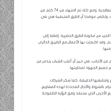
و أضاف أن مستوى تقدم الأشغال اليوم متأخر عن الآجال التعاقدية، ومع ذلك تم الانتهاء من 74 كلم من
ارت، ولكصر، موضحا أن الطرق المتبقية هي في
الجزء من مكونة الطرق الحضرية، إضافة إلى
 الرابط بين دوار البراد وجسر المطار، المكون من 17 كلم، وقد اكتملت بها الأعمال،مع الطريق الدائري
م من الأجانب، في حين أن أغلب الشباب يتذمر من
 جميع الجهود لمحاربتها.
 ومتابعتها الدقيقة، كما شكر الشركات
م بالشروط والآجال المحددة لهذه المشاريع،
اريع الأخرى التي ستنفذ وفق الرؤية الطموحة