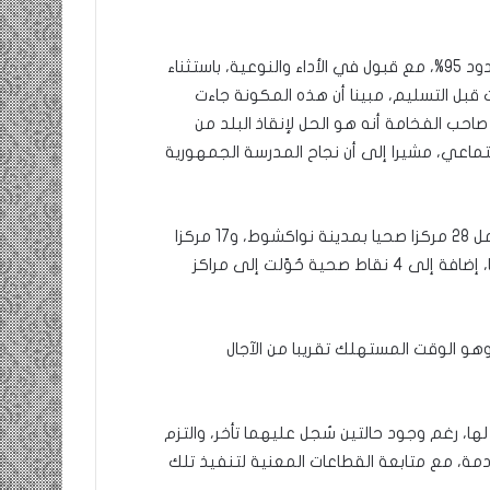
وأضاف أن نسبة تقدم الأشغال في مكونة التعليم في حدود 95%، مع قبول في الأداء والنوعية، باستثناء
قبل التسليم، مبينا أن هذه المكونة جاءت
ب الفخامة أنه هو الحل لإنقاذ البلد من
اجتماعي، مشيرا إلى أن نجاح المدرسة الجمهورية
وفيما يخص مكونة الصحة، قال معالي الوزير الأول إنها تشمل 28 مركزا صحيا بمدينة نواكشوط، و17 مركزا
منها جديدة و7 مراكز صحية تتم إعادة ترميمها وتوسعتها، إضافة إلى 4 نقاط صحية حُوّلت إلى مراكز
لى أن معدل تقدم هذه المشاريع وصل حدود 60%، وهو الوقت المستهلك تقريبا من الآجال
، رغم وجود حالتين سُجل عليهما تأخر، والتزم
ادمة، مع متابعة القطاعات المعنية لتنفيذ تلك