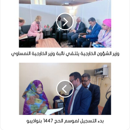
وزير الشؤون الخارجية يلتقي نائبة وزير الخارجية النمساوي
بدء التسجيل لموسم الحج 1447 بنواذيبو