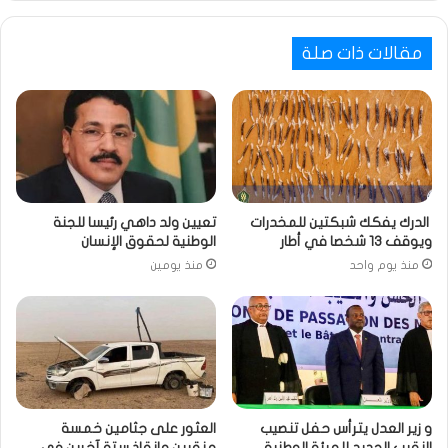
مقالات ذات صلة
الدرك يفكك شبكتين للمخدرات
تعيين ولد داهي رئيسا للجنة
ويوقف 13 شخصا في أطار
الوطنية لحقوق الإنسان
منذ يوم واحد
منذ يومين
و زير العدل يترأس حفل تنصيب
العثور على جثامين خمسة
النقيب الجديد للهيئة الوطنية
منقبين وإنقاذ ستة آخرين في