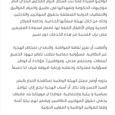
انواذيبو السيدة مانة بنت الشكار، التزام المجلس البلدي التام
بتوجيهات الحكومة وتعهداتها في تطبيق واحترام المواثيق
والاتفاقيات الدولية المتعلقة بحقوق المهاجرين واللاجئين،
وذلك من خلال تهيئة منشآتها الخدمية، وخاصة المراكز
الصحية ورياض الأطفال التابعة لها، لضمان استفادة المقيمين
على تراب المدينة من هذه الخدمات دون تمييز.
وأضافت أن تعزيز ثقافة المواطنة، والتصدي لمخاطر الهجرة
غير النظامية، مسؤولية جماعية تتطلب تضافر جهود الجميع
(سلطات، ومجتمع مدني، ومواطنين)، مؤكدة أن الوطن
مسؤولية مشتركة، وحمايته ورعاية ضيوفه شرف لنا جميعاً.
بدوره أوضح ممثل الهيئة الوطنية لمكافحة الاتجار بالبشر
السيد الحسن ولد بكار، أن أسباب الهجرة ترجع إلى عوامل
سياسية و بيئية وإجتماعية، موضحا ان موريتانيا بلد مضياف
يحمي حقوق المهاجرين النظاميين ويضمن لهم بيئة آمنة
وفقا للقوانين الوطنية و المعايير الدولية.