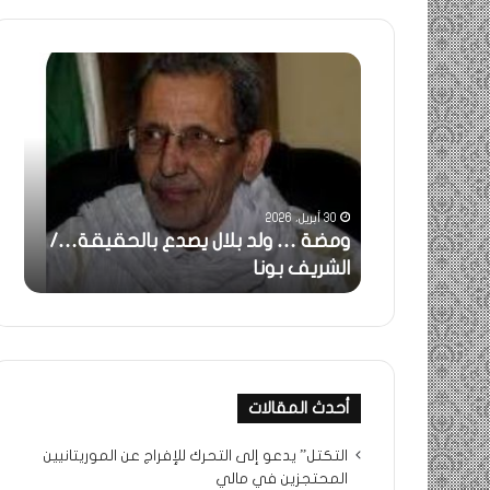
ومضة
خاطر
:
…
ولد
تحية
بلال
تقدي
يصدع
خاص
بالحقيقة…/
لكم
الشريف
جميع
30 أبريل، 2026
بونا
الشي
 استغاثة..
ومضة … ولد بلال يصدع بالحقيقة…/
خا
التراد
ف بونا
الشريف بونا
جم
محم
أحدث المقالات
التكتل” يدعو إلى التحرك للإفراج عن الموريتانيين
المحتجزين في مالي