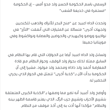
الرسمي باسم الحكومة الحسن ولد مدو أمس – إن الحكومة
“مستمرة في خديعة الشعب”
وتحدث الداه اعبيد عن “منح البحر للأتراك والذهب للكنديين
ولجهات أخرى” متسائلا عن المليارات التي أنفقت “التآزر” في
نواذيبو وروصو وكيهيدي والحوضين والعصابة ونواكشوط وفي
موريتانيا جميعا.
وتساءل ولد الداه اعبيد أيضا عن الحوارات التي قام بها النظام في
السابق ممثلا لذلك بحوار ولد الوقف، وحوار النظام مع قادة
المعارضة أحمد ولد داداه ومحمد ولد مولود، مشيرا إلى أن
الحكومة بدأت الآن بـ”كذبة أخرى” تتمثل في الحوار الذي يجري
التحضير له.
وأوضح ولد أعبيد أنه تضرر مما وصفها بـ”الكذبة الكبرى المتعلقة
بتشريع الأحزاب وتشريع حزب الرگ، الذي يعتبر قاسمة الظهر بينه
والنظام” مؤكدا أنها أدت به إلى أخذ موقف من النظام.