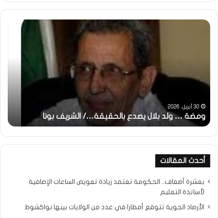
ومضة
خاط
:
…
ولد
تحي
بلال
تقد
يصدع
خاص
بالحقيقة…/
لكم
الشريف
جمي
بونا
الش
التر
30 أبريل، 2026
ومضة … ولد بلال يصدع بالحقيقة…/ الشريف بونا
مح
خ
أحدث المقالات
بعشرة أضعاف.. الحكومة تعتمد زيادة تعويض الساعات الإضافية
لأساتذة التعليم
الأرصاد الجوية تتوقع أمطارا في عدد من الولايات بينها نواكشوط