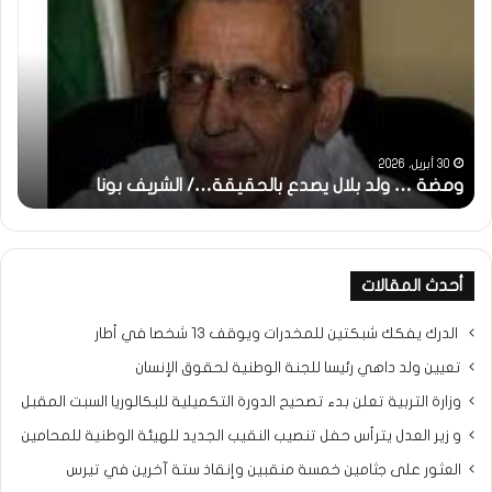
:
…
ولد
تحي
بلال
تقد
يصدع
خاص
بالحقيقة…/
لكم
الشريف
جمي
بونا
الش
التر
30 أبريل، 2026
ومضة … ولد بلال يصدع بالحقيقة…/ الشريف بونا
مح
خ
أحدث المقالات
الدرك يفكك شبكتين للمخدرات ويوقف 13 شخصا في أطار
تعيين ولد داهي رئيسا للجنة الوطنية لحقوق الإنسان
وزارة التربية تعلن بدء تصحيح الدورة التكميلية للبكالوريا السبت المقبل
و زير العدل يترأس حفل تنصيب النقيب الجديد للهيئة الوطنية للمحامين
العثور على جثامين خمسة منقبين وإنقاذ ستة آخرين في تيرس