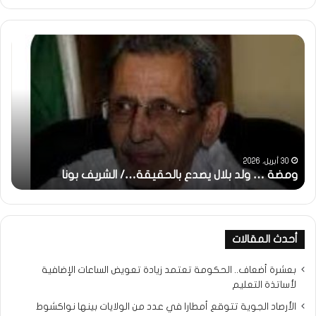
ومضة
خاط
:
…
ولد
تحي
بلال
تقد
يصدع
خاص
بالحقيقة…/
لكم
الشريف
جمي
بونا
الش
التر
30 أبريل، 2026
ومضة … ولد بلال يصدع بالحقيقة…/ الشريف بونا
مح
خ
أحدث المقالات
بعشرة أضعاف.. الحكومة تعتمد زيادة تعويض الساعات الإضافية
لأساتذة التعليم
الأرصاد الجوية تتوقع أمطارا في عدد من الولايات بينها نواكشوط