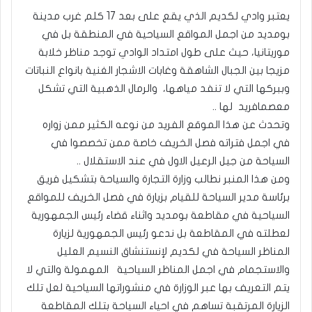
يعتبر وادي لكديم الذي يقع على بعد 17 كلم غرب مدينة
بومديد من اجمل المواقع السياحية في المنطقة بل في
موريتانيا، حيث على طول امتداد الوادي توجد مناظر خلابة
مزيجا بين الجبال الشاهقة وغابات الاشجار الغنية بانواع النباتات
وببركها التي لا تنفد مياهها، والرمال الذهبية التي تشكل
معصمافريد لها ..
وتحدث عن هذا الموقع الفريد من نوعه الكثير ممن زواره
في اجمل فتراته فصل الخريف خاصة ممن تخصصوا في
السياحة من جيل الرعيل الاول في عند الاستقلال ..
ومن هذا المنبر نطالب وزارة التجارة والسياحة بتشكيل فريق
برئاسة مدير السياحة للقيام بزيارة في فصل الخريف للمواقع
السياحية في مقاطعة بومديد واثناء قضاء رئيس الجمهورية
لعطلته في المقاطعة بل ندعو رئيس الجمهورية لزيارة
المناظر السياحة في لكديم لإنستنشاق النسيم العليل
والاستجمام في اجمل المناظر السياحية المهمولة والتي لا
يتم التعريف بها عبر الوزارة في منشوراتها السياحية لعل تلك
الزيارة المرتقبة تساهم في احياء السياحة بتلك المقاطعة